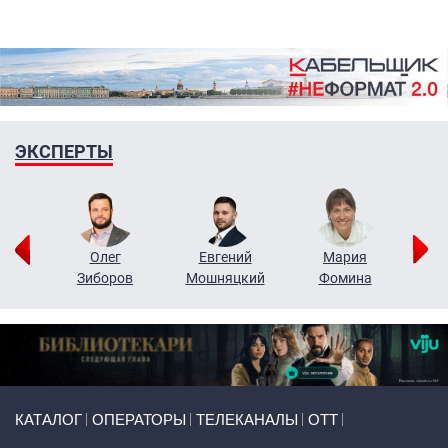
ЭКСПЕРТЫ
рий
Олег
Евгений
Мария
н
Зиборов
Мошняцкий
Фомина
Primary links
КАТАЛОГ
ОПЕРАТОРЫ
ТЕЛЕКАНАЛЫ
ОТТ