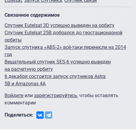
Eutelsat
запуск спутника
спутник связи
Связанное содержимое
Спутник Eutelsat 3D успешно выведен на орбиту
Спутник Eutelsat 25B добрался до геостационарной
орбиты
Запуск спутника «ABS-2» всё-таки перенесли на 2014
год
Вещательный спутник SES-6 успешно выведен
на расчетную орбиту
6 декабря состоится запуск спутников Astra
5B и Amazonas 4А
Войдите
или
зарегистрируйтесь
, чтобы оставлять
комментарии
Поделиться: