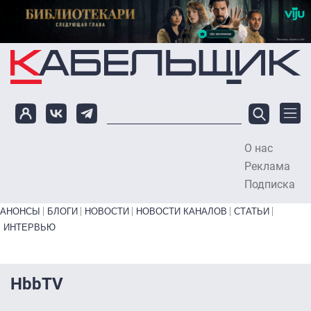
Перейти к основному содержанию
О нас
To
Реклама
Подписка
Primary links bottom
АНОНСЫ
БЛОГИ
НОВОСТИ
НОВОСТИ КАНАЛОВ
СТАТЬИ
ИНТЕРВЬЮ
HbbTV