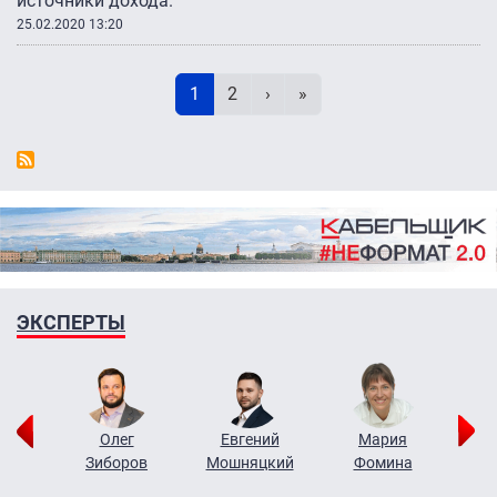
источники дохода.
25.02.2020 13:20
Нумерация страниц
Текущая страница
Page
Следующая страница
Последняя страница
1
2
›
»
ЭКСПЕРТЫ
рий
Олег
Евгений
Мария
н
Зиборов
Мошняцкий
Фомина