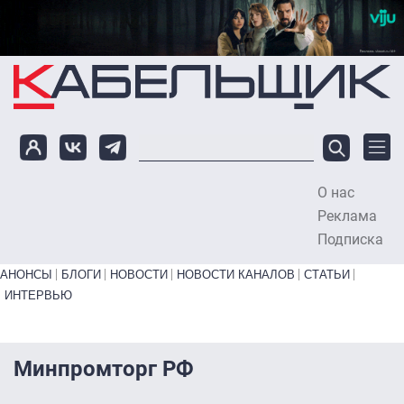
Перейти к основному содержанию
О нас
To
Реклама
Подписка
Primary links bottom
АНОНСЫ
БЛОГИ
НОВОСТИ
НОВОСТИ КАНАЛОВ
СТАТЬИ
ИНТЕРВЬЮ
Минпромторг РФ