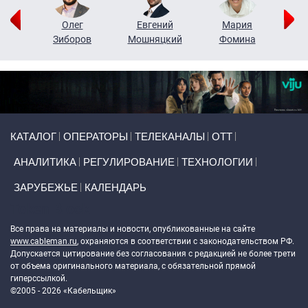
рий
Олег
Евгений
Мария
н
Зиборов
Мошняцкий
Фомина
Primary links
КАТАЛОГ
ОПЕРАТОРЫ
ТЕЛЕКАНАЛЫ
ОТТ
АНАЛИТИКА
РЕГУЛИРОВАНИЕ
ТЕХНОЛОГИИ
ЗАРУБЕЖЬЕ
КАЛЕНДАРЬ
Token Block
Все права на материалы и новости, опубликованные на сайте
www.cableman.ru
, охраняются в соответствии с законодательством РФ.
Допускается цитирование без согласования с редакцией не более трети
от объема оригинального материала, с обязательной прямой
гиперссылкой.
©2005 - 2026 «Кабельщик»