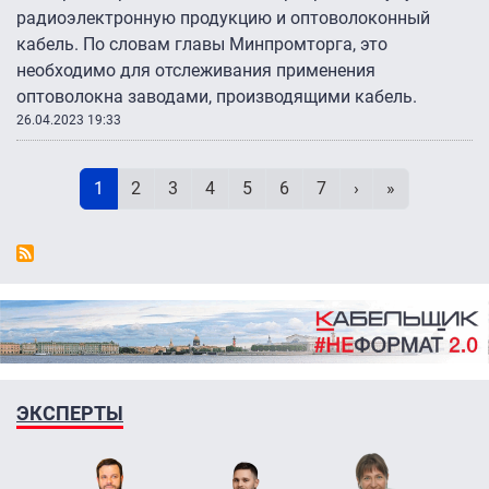
радиоэлектронную продукцию и оптоволоконный
кабель. По словам главы Минпромторга, это
необходимо для отслеживания применения
оптоволокна заводами, производящими кабель.
26.04.2023 19:33
Нумерация страниц
Текущая страница
Page
Page
Page
Page
Page
Page
Следующая стр
Последняя 
1
2
3
4
5
6
7
›
»
ЭКСПЕРТЫ