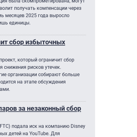
ция была скомпрометирована, могут
зволит получать компенсации через
емь месяцев 2025 года выросло
ишь единицы.
чит сбор избыточных
роект, который ограничит сбор
 снижения рисков утечек.
огие организации собирают больше
одится на этапе обсуждения
ами.
ларов за незаконный сбор
FTC) подала иск на компанию Disney
ых детей на YouTube. Для