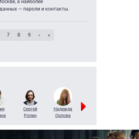
Москве, а наиболее
данных — пароли и контакты.
умерация страниц
age
Page
Page
Page
Следующая страница
Последняя страница
7
8
9
›
»
ия
Сергей
Надежда
Мария
Алексей
ина
Ролин
Орлова
Щербаль
Леонтьев