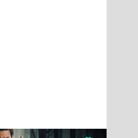
Татьяна
Тимур
Григорий
Олег
Воронова
Чудутов
Кузин
Зиборов