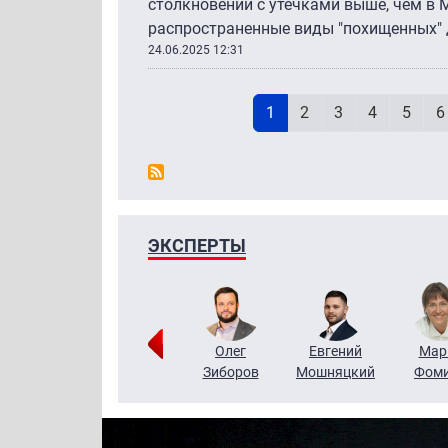
столкновений с утечками выше, чем в 
распространенные виды "похищенных" 
24.06.2025 12:31
Н
Текущая страница
Page
Page
Page
Page
P
1
2
3
4
5
6
ЭКСПЕРТЫ
Тимур
Григорий
Олег
Евгений
Мар
Чудутов
Кузин
Зиборов
Мошняцкий
Фом