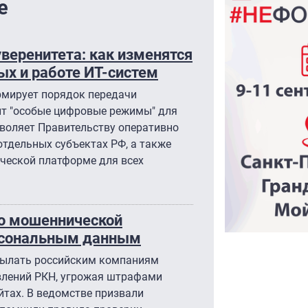
е
веренитета: как изменятся
ых и работе ИТ-систем
рмирует порядок передачи
ит "особые цифровые режимы" для
зволяет Правительству оперативно
отдельных субъектах РФ, а также
ической платформе для всех
о мошеннической
ерсональным данным
сылать российским компаниям
влений РКН, угрожая штрафами
йтах. В ведомстве призвали