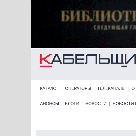
Перейти к основному содержанию
Primary links
КАТАЛОГ
ОПЕРАТОРЫ
ТЕЛЕКАНАЛЫ
О
Primary links bottom
АНОНСЫ
БЛОГИ
НОВОСТИ
НОВОСТИ 