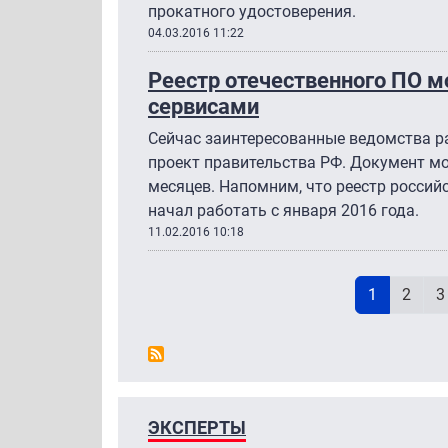
прокатного удостоверения.
04.03.2016 11:22
Реестр отечественного ПО 
сервисами
Сейчас заинтересованные ведомства 
проект правительства РФ. Документ мо
месяцев. Напомним, что реестр россий
начал работать с января 2016 года.
11.02.2016 10:18
Н
Текущая с
Page
P
1
2
3
ЭКСПЕРТЫ