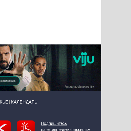
Татьяна
Тимур
Григорий
Олег
Воронова
Чудутов
Кузин
Зиборов
ЖЬЕ
КАЛЕНДАРЬ
Подпишитесь
на ежедневную рассылку