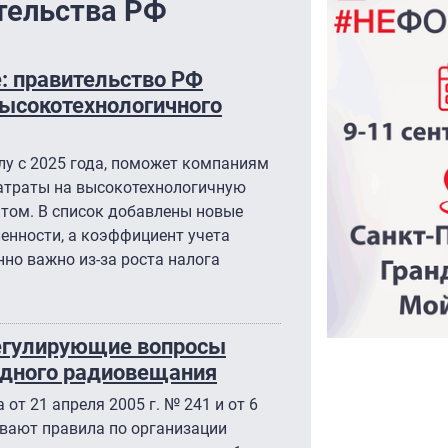
тельства РФ
: правительство РФ
высокотехнологичного
лу с 2025 года, поможет компаниям
затраты на высокотехнологичную
ом. В список добавлены новые
нности, а коэффициент учета
енно важно из-за роста налога
егулирующие вопросы
водного радиовещания
от 21 апреля 2005 г. № 241 и от 6
ивают правила по организации