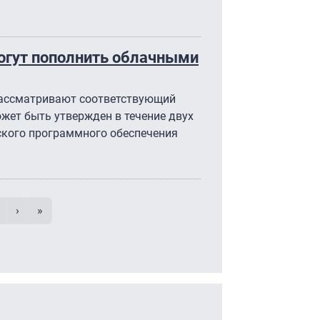
могут пополнить облачными
рассматривают соответствующий
жет быть утвержден в течение двух
ского программного обеспечения
умерация страниц
траница
age
Следующая страница
Последняя страница
›
»