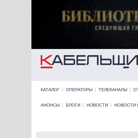
Перейти к основному содержанию
Primary links
КАТАЛОГ
ОПЕРАТОРЫ
ТЕЛЕКАНАЛЫ
О
Primary links bottom
АНОНСЫ
БЛОГИ
НОВОСТИ
НОВОСТИ 