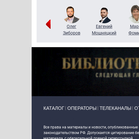
Тимур
Григорий
Олег
Евгений
Мар
Чудутов
Кузин
Зиборов
Мошняцкий
Фом
Primary links
КАТАЛОГ
ОПЕРАТОРЫ
ТЕЛЕКАНАЛЫ
О
Token Block
Все права на материалы и новости, опубликованные
законодательством РФ. Допускается цитирование без
материала, с обязательной прямой гиперссылкой.