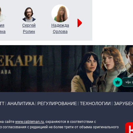
ия
Сергей
Надежда
Мария
Алексей
ина
Ролин
Орлова
Щербаль
Леонтьев
ТТ
АНАЛИТИКА
РЕГУЛИРОВАНИЕ
ТЕХНОЛОГИИ
ЗАРУБЕ
 на сайте
www.cableman.ru
, охраняются в соответствии с
 согласования с редакцией не более трети от объема оригинального