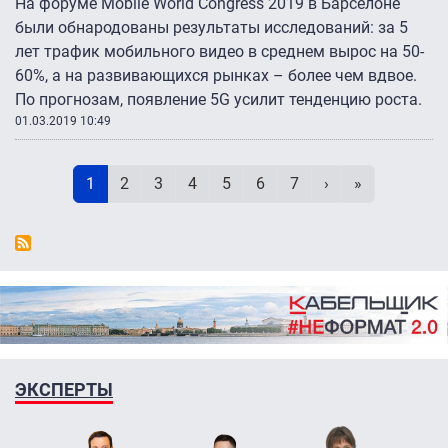
На форуме Mobile World Congress 2019 в Барселоне
были обнародованы результаты исследований: за 5
лет трафик мобильного видео в среднем вырос на 50-
60%, а на развивающихся рынках – более чем вдвое.
По прогнозам, появление 5G усилит тенденцию роста.
01.03.2019 10:49
Нумерация страниц
Текущая страница
Page
Page
Page
Page
Page
Page
Следующая стр
Последняя 
1
2
3
4
5
6
7
›
»
ЭКСПЕРТЫ