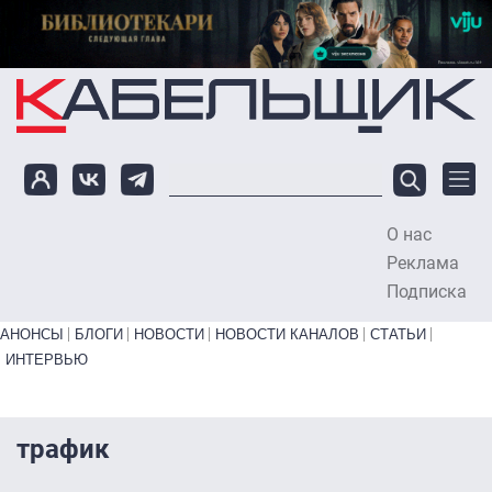
Перейти к основному содержанию
О нас
To
Реклама
Подписка
Primary links bottom
АНОНСЫ
БЛОГИ
НОВОСТИ
НОВОСТИ КАНАЛОВ
СТАТЬИ
ИНТЕРВЬЮ
трафик