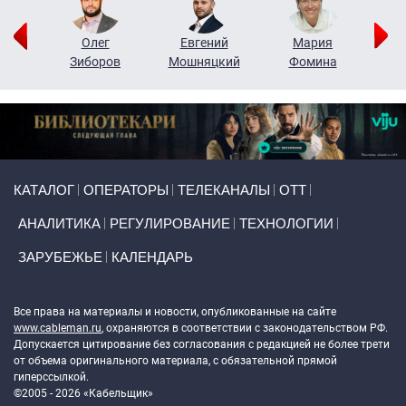
рий
Олег
Евгений
Мария
н
Зиборов
Мошняцкий
Фомина
Primary links
КАТАЛОГ
ОПЕРАТОРЫ
ТЕЛЕКАНАЛЫ
ОТТ
АНАЛИТИКА
РЕГУЛИРОВАНИЕ
ТЕХНОЛОГИИ
ЗАРУБЕЖЬЕ
КАЛЕНДАРЬ
Token Block
Все права на материалы и новости, опубликованные на сайте
www.cableman.ru
, охраняются в соответствии с законодательством РФ.
Допускается цитирование без согласования с редакцией не более трети
от объема оригинального материала, с обязательной прямой
гиперссылкой.
©2005 - 2026 «Кабельщик»