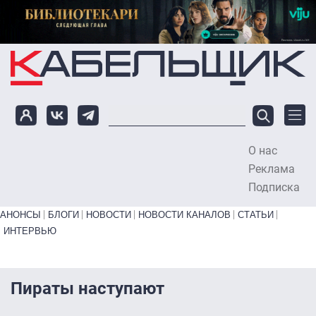
Перейти к основному содержанию
О нас
To
Реклама
Подписка
Primary links bottom
АНОНСЫ
БЛОГИ
НОВОСТИ
НОВОСТИ КАНАЛОВ
СТАТЬИ
ИНТЕРВЬЮ
Пираты наступают