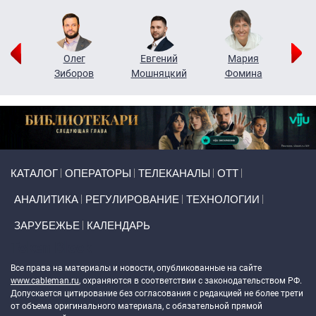
рий
Олег
Евгений
Мария
н
Зиборов
Мошняцкий
Фомина
Primary links
КАТАЛОГ
ОПЕРАТОРЫ
ТЕЛЕКАНАЛЫ
ОТТ
АНАЛИТИКА
РЕГУЛИРОВАНИЕ
ТЕХНОЛОГИИ
ЗАРУБЕЖЬЕ
КАЛЕНДАРЬ
Token Block
Все права на материалы и новости, опубликованные на сайте
www.cableman.ru
, охраняются в соответствии с законодательством РФ.
Допускается цитирование без согласования с редакцией не более трети
от объема оригинального материала, с обязательной прямой