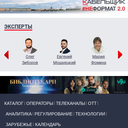
ЭКСПЕРТЫ
рий
Олег
Евгений
Мария
н
Зиборов
Мошняцкий
Фомина
Primary links
КАТАЛОГ
ОПЕРАТОРЫ
ТЕЛЕКАНАЛЫ
ОТТ
АНАЛИТИКА
РЕГУЛИРОВАНИЕ
ТЕХНОЛОГИИ
ЗАРУБЕЖЬЕ
КАЛЕНДАРЬ