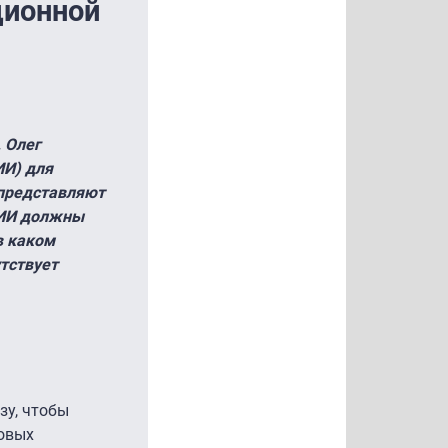
ционной
 Олег
ИИ) для
 представляют
КИИ должны
 в каком
утствует
зу, чтобы
совых