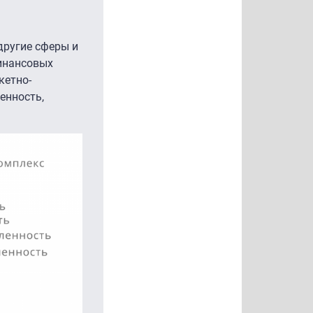
другие сферы и
финансовых
кетно-
енность,