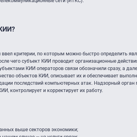
елекоммуникационные сети (ИТКС).
 КИИ?
 ввел критерии, по которым можно быстро определить явл
осле чего субъект КИИ проводит организационные действи
 субъектами КИИ операторов связи обозначили сразу, а да
ичество объектов КИИ, описывает их и обеспечивает выпол
дации последствий компьютерных атак. Надзорный орган 
ИИ, контролирует и корректирует их работу.
занных выше секторов экономики;
 нашем случае — на услуги связи;