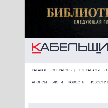
Перейти к основному содержанию
Primary links
КАТАЛОГ
ОПЕРАТОРЫ
ТЕЛЕКАНАЛЫ
О
Primary links bottom
АНОНСЫ
БЛОГИ
НОВОСТИ
НОВОСТИ 