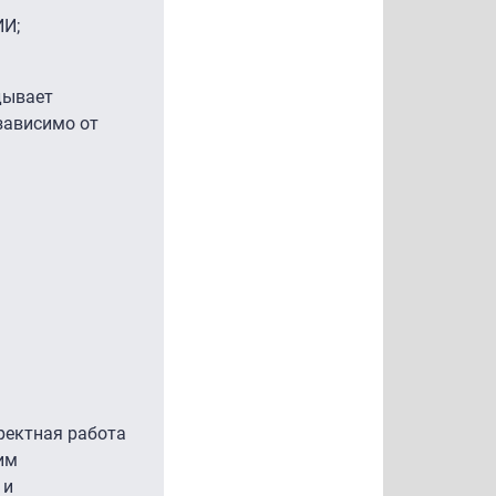
ИИ;
дывает
зависимо от
ректная работа
им
 и