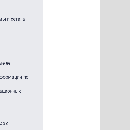
ы и сети, а
ые ее
нформации по
мационных
ае с