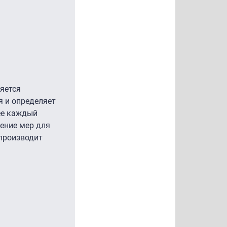
яется
я и определяет
лее каждый
нение мер для
производит