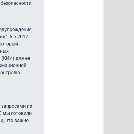
безопасности.
редупреждения
и". А в 2017
 который
тных
(КИИ) для ее
ормационной
 контролю
с запросами из
E мы готовили
и, что важно