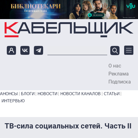
Перейти к основному содержанию
О нас
To
Реклама
Подписка
Primary links bottom
АНОНСЫ
БЛОГИ
НОВОСТИ
НОВОСТИ КАНАЛОВ
СТАТЬИ
ИНТЕРВЬЮ
ТВ-сила социальных сетей. Часть II