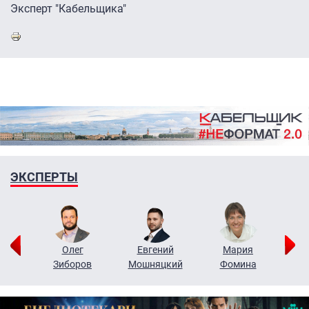
Эксперт "Кабельщика"
ЭКСПЕРТЫ
рий
Олег
Евгений
Мария
н
Зиборов
Мошняцкий
Фомина