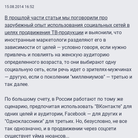
15.08.2014 16:52
В прошлой части статьи мы поговорили про
зарубежный опыт использования социальных сетей в
целях продвижения ТВ-продукции
и выяснили, что
иностранные маркетологи разделяют его в
зависимости от целей — условно говоря, если нужно
привлечь и повлиять на женскую аудиторию
определенного возраста, то они выбирают одну
социальную сеть, если речь идет о зрителях-мужчинах
— другую, если о поколении "миллениумов" — третью и
так далее.
По большому счету, в России работают по тому же
сценарию, предпочитая использовать "ВКонтакте" для
одних целей и аудитории, Facebook — для других и
"Одноклассники" для третьих. Но, безусловно, не все
так однозначно, и в продвижении через соцсети
существует уйма нюансов...