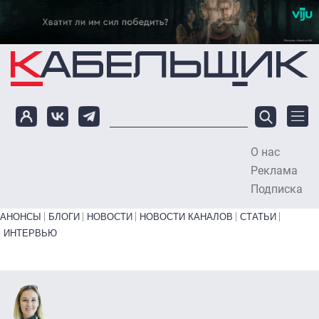
Перейти к основному содержанию
О нас
To
Реклама
Подписка
Primary links bottom
АНОНСЫ
БЛОГИ
НОВОСТИ
НОВОСТИ КАНАЛОВ
СТАТЬИ
ИНТЕРВЬЮ