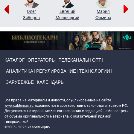
рий
Олег
Евгений
Мария
н
Зиборов
Мошняцкий
Фомина
Primary links
КАТАЛОГ
ОПЕРАТОРЫ
ТЕЛЕКАНАЛЫ
ОТТ
АНАЛИТИКА
РЕГУЛИРОВАНИЕ
ТЕХНОЛОГИИ
ЗАРУБЕЖЬЕ
КАЛЕНДАРЬ
Token Block
Все права на материалы и новости, опубликованные на сайте
www.cableman.ru
, охраняются в соответствии с законодательством РФ.
Допускается цитирование без согласования с редакцией не более трети
от объема оригинального материала, с обязательной прямой
гиперссылкой.
©2005 - 2026 «Кабельщик»