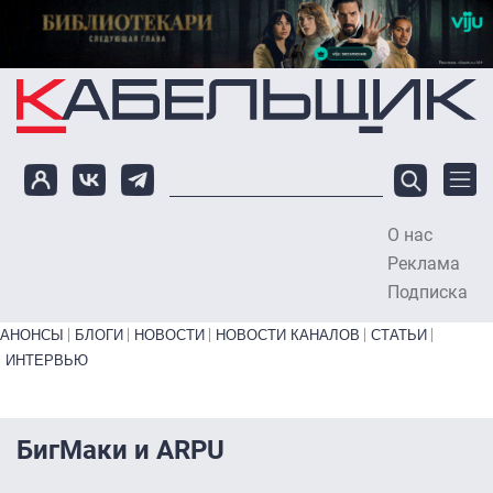
Перейти к основному содержанию
О нас
To
Реклама
Подписка
Primary links bottom
АНОНСЫ
БЛОГИ
НОВОСТИ
НОВОСТИ КАНАЛОВ
СТАТЬИ
ИНТЕРВЬЮ
БигМаки и ARPU