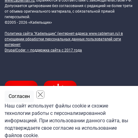
www.cableman.ru
, охраняются в соответствии с законодательством РФ.
Допускается цитирование без согласования с редакцией не более трети
от объема оригинального материала, с обязательной прямой
гиперссылкой.
©2005 - 2026 «Кабельщик»
Политика сайта "Кабельщик" (интернет-адреса
www.cableman.ru
) в
отношении обработки персональных данных пользователей сети
интернет
DrupalCoder — поддержка сайта c 2017 года
Согласен
Наш сайт использует файлы cookie и схожие
технологии работы с персонализированной
Подпишитесь
информацией. При использовании данного сайта, вы
на ежедневную рассылку
подтверждаете свое согласие на использование
«Кабельщика»
файлов cookie.