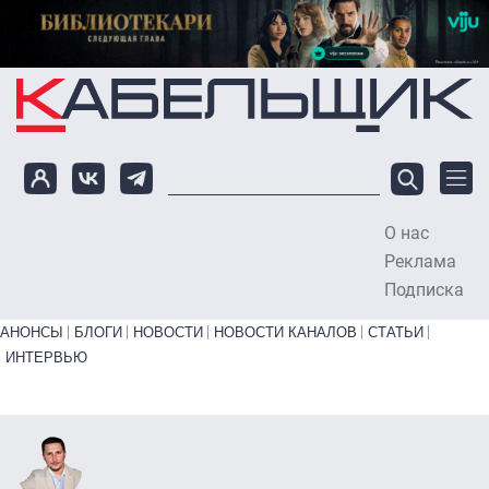
Перейти к основному содержанию
О нас
To
Реклама
Подписка
Primary links bottom
АНОНСЫ
БЛОГИ
НОВОСТИ
НОВОСТИ КАНАЛОВ
СТАТЬИ
ИНТЕРВЬЮ