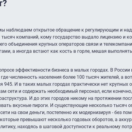
т?
 мы наблюдаем открытое обращение к регулирующим и на
м тысяч компаний, кому государство выдало лицензию и к
го объединения крупных операторов связи и телекомпани
гами, а иногда встают как кость в горле, мешая выполнят
опросе эффективности бизнеса в малых городах. В России 
 где численность населения более 100 тысяч жителей, а вот
я 945. И в таких малых городах практически нет крупных 
ам сети и содержать необходимый персонал, если конечно,
раструктура. И до этих городов никому на протяжении пос
ывать вкусные пироги. И существующие несколько тысяч о
ети на свои деньги, постепенно их модернизируя - без по
 которые превышают несколько годовых оборотов, а аккур
литику, находясь в шаговой доступности к реальному пот