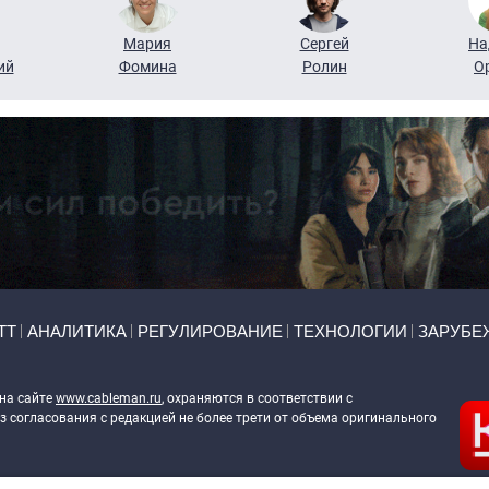
Мария
Сергей
На
ий
Фомина
Ролин
О
ТТ
АНАЛИТИКА
РЕГУЛИРОВАНИЕ
ТЕХНОЛОГИИ
ЗАРУБЕ
 на сайте
www.cableman.ru
, охраняются в соответствии с
 согласования с редакцией не более трети от объема оригинального