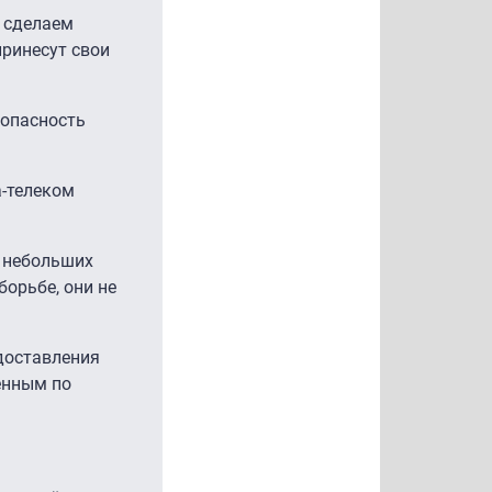
, сделаем
принесут свои
зопасность
-телеком
ч небольших
орьбе, они не
едоставления
енным по