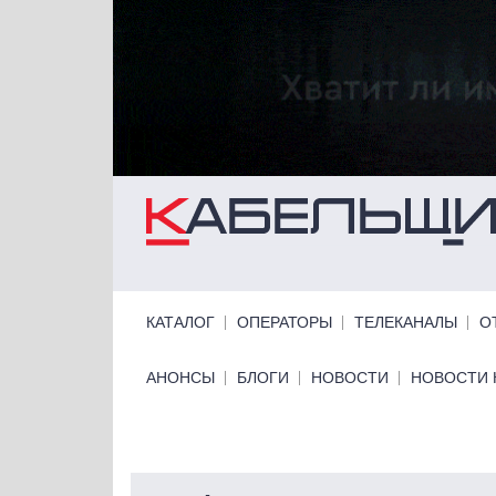
Перейти к основному содержанию
Primary links
КАТАЛОГ
ОПЕРАТОРЫ
ТЕЛЕКАНАЛЫ
О
Primary links bottom
АНОНСЫ
БЛОГИ
НОВОСТИ
НОВОСТИ 