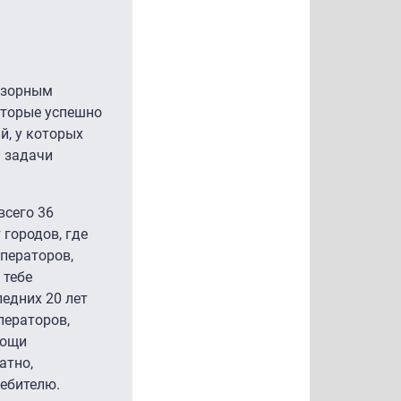
дзорным
оторые успешно
й, у которых
ь задачи
всего 36
 городов, где
операторов,
 тебе
ледних 20 лет
ператоров,
мощи
атно,
ребителю.