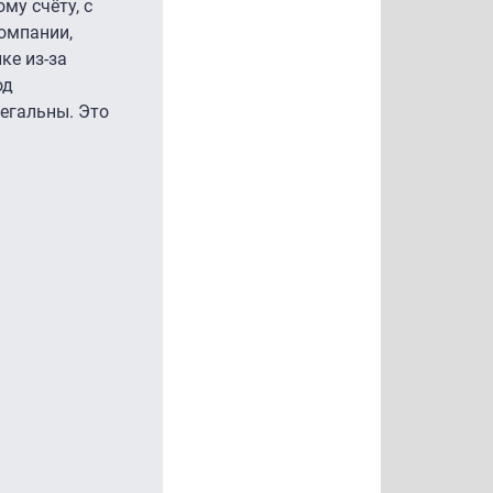
му счёту, с
компании,
ке из-за
од
егальны. Это