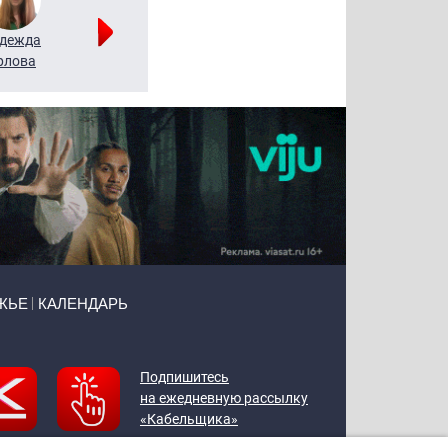
дежда
Мария
Алексей
рлова
Щербаль
Леонтьев
ЖЬЕ
КАЛЕНДАРЬ
Подпишитесь
на ежедневную рассылку
«Кабельщика»