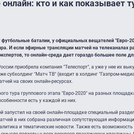
 онлайн: кто и как показывает т
т футбольные баталии, у официальных вещателей "Евро-20
ира. И если эфирные трансляции матчей на телеканалах р
кспертов, то онлайн-среда дает гораздо большее поле дл
ссии приобрела компания "Телеспорт", а уже у нее их вык
кже субхолдинг "Матч ТВ" (входит в холдинг "Газпром-медиа
тчей на своих онлайн-ресурсах.
го тура группового этапа "Евро-2020" на разных площадк
особенности есть у каждой из них.
 запустил на своей онлайн-площадке специальный разде
атчей в них собрана различная сопутствующая информация
налитика и тематические новости. Также есть возможность
 смысле подходы у всех ресурсов практически идентичны. 