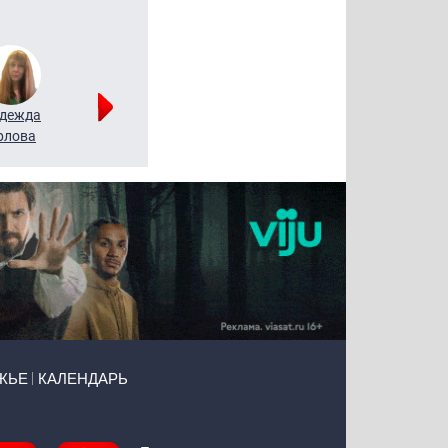
дежда
Мария
Алексей
рлова
Щербаль
Леонтьев
ЖЬЕ
КАЛЕНДАРЬ