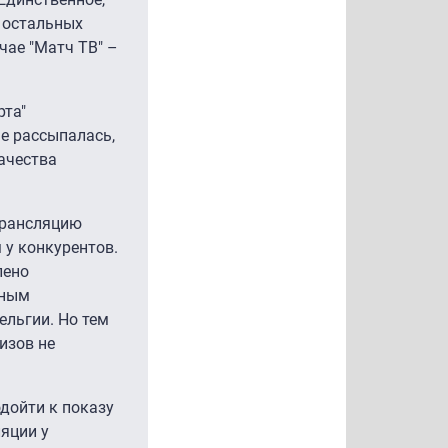
а остальных
чае "Матч ТВ" –
рта"
е рассыпалась,
ачества
трансляцию
 у конкурентов.
лено
нным
ельгии. Но тем
изов не
одойти к показу
яции у