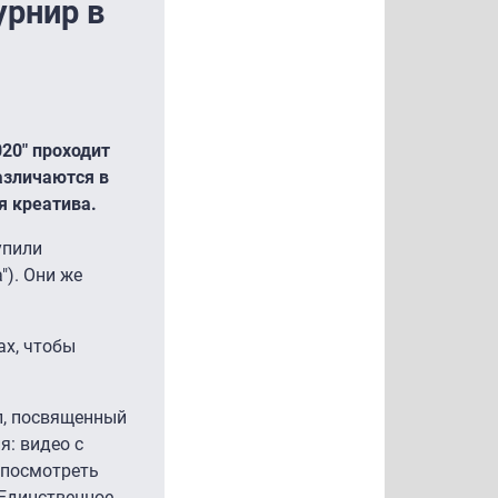
урнир в
20" проходит
азличаются в
я креатива.
упили
"). Они же
ах, чтобы
л, посвященный
: видео с
 посмотреть
Единственное,