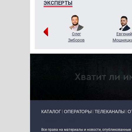
ЭКСПЕРТЫ
Григорий
Олег
Евгений
Кузин
Зиборов
Мошняцк
Primary links
КАТАЛОГ
ОПЕРАТОРЫ
ТЕЛЕКАНАЛЫ
О
Token Block
Все права на материалы и новости, опубликованные