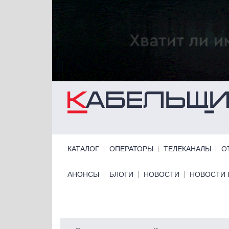
Перейти к основному содержанию
Primary links
КАТАЛОГ
ОПЕРАТОРЫ
ТЕЛЕКАНАЛЫ
О
Primary links bottom
АНОНСЫ
БЛОГИ
НОВОСТИ
НОВОСТИ 