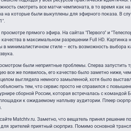
ожность смотреть все матчи чемпионата, в то время как н
а на которые были выкуплены для эфирного показа. В слу
1".
просмотре прямого эфира. На сайтах "Первого" и "Телеспо
качества в максимальном разрешении Full HD. Картинка н
ы в минималистичном стиле – есть возможность выбора к
звука.
просмотром были неприятные проблемы. Сперва запустить 
део все же появилось, его качество было заметно ниже, чем
в целом выглядела немного замыленной, хотя было выстав
объяснить тем, что сервис просто не справился с повыше
урнире сборной России, которая встречалась с командой Б
 площадки к ожидаемому наплыву аудитории. Плеер сюрпр
.
айте Matchtv.ru. Заметно, что вещатель принял решение п
 для зрителей приятный сюрприз. Помимо основной трансл