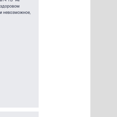
в здоровом
 и невозможное,