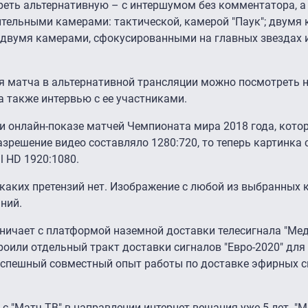
реть альтернативную – с интершумом без комментатора, а
ельными камерами: тактической, камерой "Паук"; двумя 
двумя камерами, сфокусированными на главных звездах и
я матча в альтернативной трансляции можно посмотреть 
 также интервью с ее участниками.
и онлайн-показе матчей Чемпионата мира 2018 года, кото
зрешение видео составляло 1280:720, то теперь картинка 
l HD 1920:1080.
каких претензий нет. Изображение с любой из выбранных 
ний.
ничает с платформой наземной доставки телесигнала "Ме
роили отдельный тракт доставки сигналов "Евро-2020" для
 успешный совместный опыт работы по доставке эфирных с
 "Матч ТВ" в направлении интернет-вещания уже 5 лет. "М