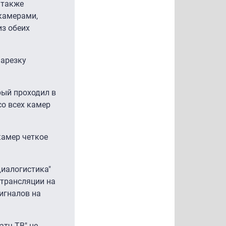
 также
камерами,
з обеих
нарезку
рый проходил в
со всех камер
камер четкое
диалогистика"
 трансляции на
игналов на
атч ТВ" не