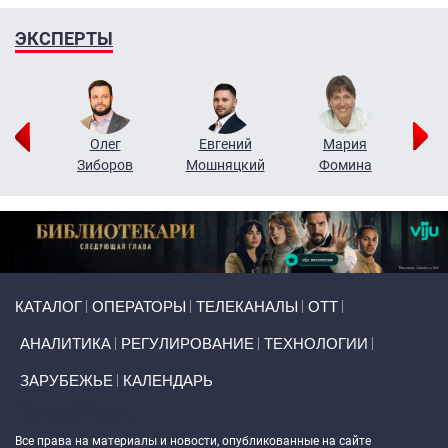
ЭКСПЕРТЫ
рий
Олег
Евгений
Мария
н
Зиборов
Мошняцкий
Фомина
Primary links
КАТАЛОГ
ОПЕРАТОРЫ
ТЕЛЕКАНАЛЫ
ОТТ
АНАЛИТИКА
РЕГУЛИРОВАНИЕ
ТЕХНОЛОГИИ
ЗАРУБЕЖЬЕ
КАЛЕНДАРЬ
Token Block
Все права на материалы и новости, опубликованные на сайте