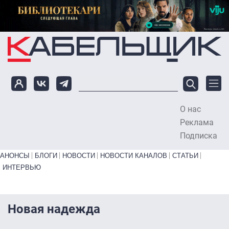
Перейти к основному содержанию
О нас
To
Реклама
Подписка
Primary links bottom
АНОНСЫ
БЛОГИ
НОВОСТИ
НОВОСТИ КАНАЛОВ
СТАТЬИ
ИНТЕРВЬЮ
Новая надежда