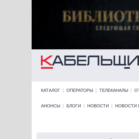
Перейти к основному содержанию
Primary links
КАТАЛОГ
ОПЕРАТОРЫ
ТЕЛЕКАНАЛЫ
О
Primary links bottom
АНОНСЫ
БЛОГИ
НОВОСТИ
НОВОСТИ 