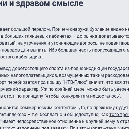
ии и здравом смысле
вает большой перелом. Причем снаружи бурление видно не
 в больших глянцевых кабинетах – до рынка докатываются
оватый, на уточнения и уточняющие вопросы не подвигающ
о поводов для выпить. Ибо большая часть происходящего 
ростого кабельщика.
вывод дорогостоящего спорта из-под юрисдикции государст
вных налогоплательщиков, возмущенных таким расходова
порт
перебирается под крышу "НТВ-Плюс"
значит, что вся эт
рческий характер. Уж по крайней мере, можно быть увере
в стол" по принципу "чтобы конкурентам не досталось".
ановится коммерческим контентом. Да, по-прежнему будут
ьтиплексах – т.е. бесплатно и общедоступно, как
того тре
" имеет непосредственное отношение к крупнейшему в стр
 будут наполнены под завязку. При этом (опять-таки, учи