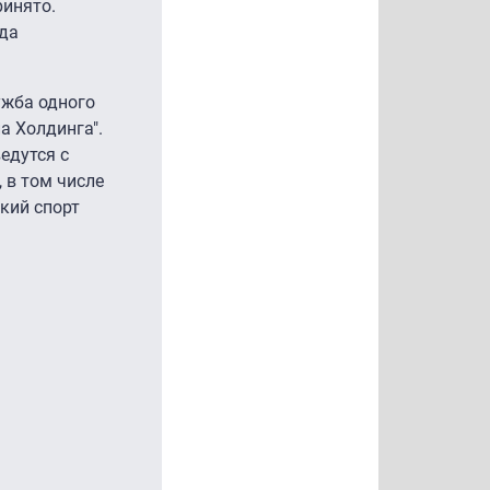
ринято.
ода
ужба одного
а Холдинга".
ведутся с
 в том числе
ский спорт