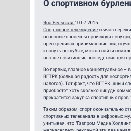
О спортивном бурлен
Яна Бельская
10.07.2015
Спортивное телевидение
сейчас пережи
основные процессы происходят внутри,
пресс-релизах принимающие вид скучн
копнуть поглубже, можно найти немал
вполне позитивные последствия для п
Во-первых, главное концептуальное – 
ВГТРК (большая радость для неспорти
налогов). Тот факт, что ВГТРК-шный с
приобретет хоть сколько-нибудь комме
прекратится закупка спортивных прав "
Таким образом, спорт окончательно ст
спортивных телеканала в цифровых мул
учитывая, что "Газпром Медиа Холдинг
медиаселлеру, рекламой эти два канала