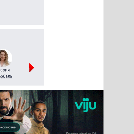
ария
Алексей
Татьяна
рбаль
Леонтьев
Воронова