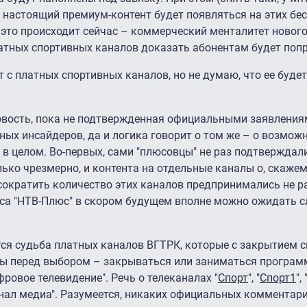
настоящий премиум-контент будет появляться на этих бе
 это происходит сейчас – коммерческий менталитет новог
платных спортивных каналов доказать абонентам будет поп
т с платных спортивных каналов, но не думаю, что ее будет
овость, пока не подтвержденная официальными заявления
ных инсайдеров, да и логика говорит о том же – о возмож
в целом. Во-первых, сами "плюсовцы" не раз подтверждали
ко чрезмерно, и контента на отдельные каналы о, скажем,
сократить количество этих каналов предпринимались не ра
са "НТВ-Плюс" в скором будущем вполне можно ожидать с
тся судьба платных каналов ВГТРК, которые с закрытием 
ны перед выбором – закрываться или заниматься програ
ровое телевидение". Речь о телеканалах "
Спорт
", "
Спорт1
",
гнал медиа". Разумеется, никаких официальных комментари