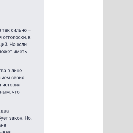
 так сильно –
 отголоски, в
ий. Но если
может иметь
ва в лице
нием своих
а история
нным, что
 два
бует закон
. Но,
ане
тывая