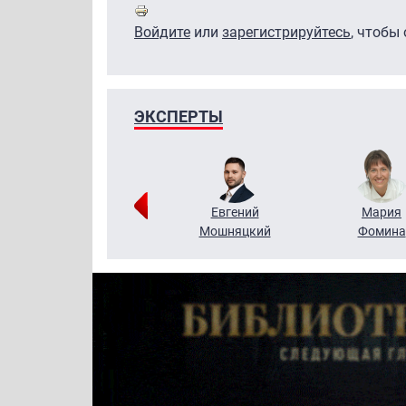
Войдите
или
зарегистрируйтесь
, чтобы
ЭКСПЕРТЫ
Виктор
Евгений
Мария
Бритько
Мошняцкий
Фомина