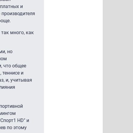
сплатных и
о производителя
роще.
 так много, как
ми, но
ном
, что общее
 теннисе и
з, и, учитывая
лияния
спортивной
ммингом
 "Спорт1 HD" и
ев по этому