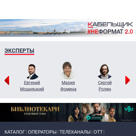
ЭКСПЕРТЫ
ор
Евгений
Мария
Сергей
Н
ко
Мошняцкий
Фомина
Ролин
Primary links
КАТАЛОГ
ОПЕРАТОРЫ
ТЕЛЕКАНАЛЫ
ОТТ