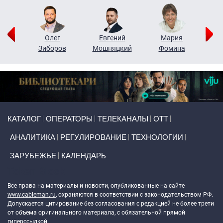
рий
Олег
Евгений
Мария
н
Зиборов
Мошняцкий
Фомина
Primary links
КАТАЛОГ
ОПЕРАТОРЫ
ТЕЛЕКАНАЛЫ
ОТТ
АНАЛИТИКА
РЕГУЛИРОВАНИЕ
ТЕХНОЛОГИИ
ЗАРУБЕЖЬЕ
КАЛЕНДАРЬ
Token Block
Все права на материалы и новости, опубликованные на сайте
www.cableman.ru
, охраняются в соответствии с законодательством РФ.
Допускается цитирование без согласования с редакцией не более трети
от объема оригинального материала, с обязательной прямой
гиперссылкой.