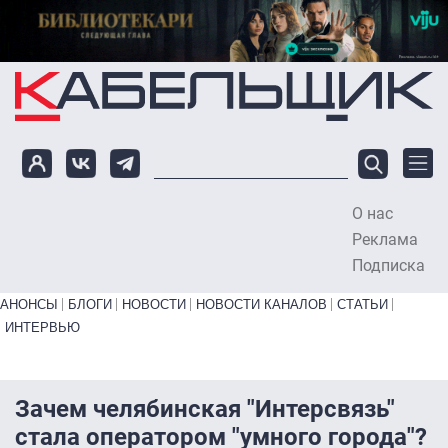
Перейти к основному содержанию
О нас
To
Реклама
Подписка
Primary links bottom
АНОНСЫ
БЛОГИ
НОВОСТИ
НОВОСТИ КАНАЛОВ
СТАТЬИ
ИНТЕРВЬЮ
Зачем челябинская "Интерсвязь"
стала оператором "умного города"?