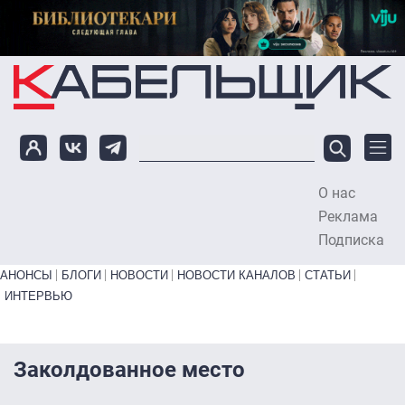
Перейти к основному содержанию
О нас
To
Реклама
Подписка
Primary links bottom
АНОНСЫ
БЛОГИ
НОВОСТИ
НОВОСТИ КАНАЛОВ
СТАТЬИ
ИНТЕРВЬЮ
Заколдованное место