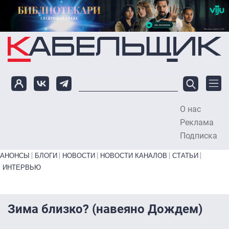
Перейти к основному содержанию
О нас
To
Реклама
Подписка
Primary links bottom
АНОНСЫ
БЛОГИ
НОВОСТИ
НОВОСТИ КАНАЛОВ
СТАТЬИ
ИНТЕРВЬЮ
Зима близко? (навеяно Дождем)