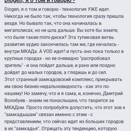
Diogen, я о том и говорю -
Diogen, я о том и говорю - технология УЖЕ идет.
Никогда не было так, чтобы технология сразу пришла
везде. Но бывало так, что она начиналась в
мегаполисах, но не шла дальше. Вы хотя бы знаете,
что были такие mimi-диски? Эта тупиковая ветвь
развития аудио закончилась там же, где началась -
внутри МКАДа. А VOD идет! и пусть оно пока только в
крупных городах - но ее очевидно "распробовал
зритель" - и она пойдет дальше, и рано или поздно
дойдет до малых городов, а глядишь и до сел.
Этот странный замкадовский комплекс, прикрывать
им свою бизнес-недальновидность - как это по-
нашему! Но замечу, что и я сама, и, конечно, Дмитрий
Волобуев - знаем не понаслышке, что творится за
МКАДом. Просто попробуйте допустить, что этот зов к
"замкадышам" связан именно с этим - с
представлением, что сейчас идет из больших городов
в их "замкадья". Отрицать эту тенденцию, которую