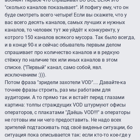
"сколько каналов показывает". И пофигу ему, что он
буде смотреть всего четыре! Если вы скажете, что у
вас всего десять каналов, самых лучших и нужных
каналов, то человек тут же уйдёт к конкуренту, у
котрого 150 каналов всякого мусора. Так было всегда,
и в конце 90-х и сейчас обыватель первым делом
спрашивает про количество каналов и в редкую
стёжку по наличие тех или иных каналов в этом
списке. ("Первый" канал, само собой, явл.
исключением :))).
Потом фраза "зридели захотели VOD".... Давайте-ка
точнее фразы строить, раз мы работаем для
аудитории. А то прямо так и встаёт перед глазами
картина: толпы страждущих VOD штурмуют офисы
операторов, с плакатами "Даёшь VOD!!!" а операторы
не готовы им ни чего предоставить. Не надо всех
зрителей подтаскивать под своё виденье ситуации, бо
ситуация пока описывается так: если кто-то кое-где у