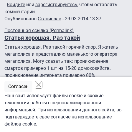
Войдите
или
зарегистрируйтесь
, чтобы оставлять
комментарии
Опубликовано
Станислав
- 29.03.2014 13:37
Постоянная ссылка (Permalink)
Статья хорошая. Раз такой
Статья хорошая. Раз такой горячий спор. Я житель
мегаполиса и представляю маленького оператора
мегаполиса. Могу сказать так: проникновение
смартов примерно 1 шт на 15-20 домохозяйств.
проникновение интернета примерно 80%
домохозяйств. среди обладателей смартов половина
Согласен
не знает что телевизор можно подключить к
Наш сайт использует файлы cookie и схожие
интернету, из второй половины часто пользуется
технологии работы с персонализированной
функциями смарта примерно четверть, остальные
информацией. При использовании данного сайта, вы
пользуются иногда. Согласен с автором, что прогресс
подтверждаете свое согласие на использование
не остановить и наверное VOD будет становиться
файлов cookie.
палачём ТВ, но вот когда это будет? не думаю, что
через 2 года. для этого должно смениться поколение.