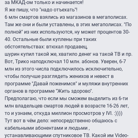
за МКАД-ом только и начинается!
Я же пишу, что "надо отъехать"!
6 млн смартов взялись из магазинов в мегаполисах.
Там же они и были уставлены, в этих мегаполисах. "По
полной" из них используются, ну может процентов 30-
40. Остальные были куплены при таких
обстоятельствах: втюхал продавец,
шурин купил такой же, хватило денег на такой ТВ и пр.
Вот, Трико наподключал 10 млн. абонов. Уверен, 6-7
млн из этого числа подключилось исключительно,
чтобы получше разглядеть женихов и невест в
программе "Давай поженимся" и муляжи внутренних
органов в программе "Жить здорово".
Предполагаю, что если мы сможем выделить из 6-ти
млн владельцев смартов людей в возрасте 16-26 лет,
то и узнаем, откуда миллион просмотров у IVI. :))))
Тут вот в чём дело: непосредственно общаюсь с
кабельными абонентами и людьми ,
устанавливающими спутниковое ТВ. Какой им Video-