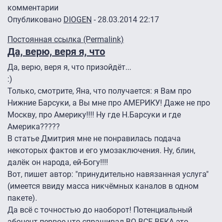
комментарии
Опубликовано
DIOGEN
- 28.03.2014 22:17
Постоянная ссылка (Permalink)
Да, верю, веря я, что
Да, верю, веря я, что призойдёт...
:)
Только, смотрите, Яна, что получается: я Вам про
Нижние Барсуки, а Вы мне про АМЕРИКУ! Даже не про
Москву, про Америку!!!! Ну где Н.Барсуки и где
Америка?????
В статье Дмитрия мне не понравилась подача
некоторых фактов и его умозаключения. Ну, блин,
далёк он народа, ей-Богу!!!!
Вот, пишет автор: "принудительно навязанная услуга"
(имеется ввиду масса никчёмных каналов в одном
пакете).
Да всё с точностью до наоборот! Потенциальный
абонент первое что спрашивал ВО ВСЕ ВЕКА это