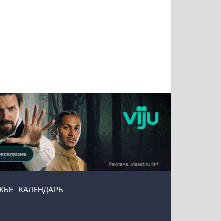
Татьяна
Тимур
Григорий
Олег
Воронова
Чудутов
Кузин
Зиборов
ЖЬЕ
КАЛЕНДАРЬ