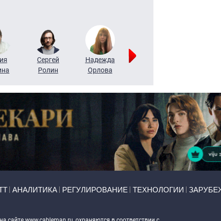
ия
Сергей
Надежда
Мария
Алексей
ина
Ролин
Орлова
Щербаль
Леонтьев
ТТ
АНАЛИТИКА
РЕГУЛИРОВАНИЕ
ТЕХНОЛОГИИ
ЗАРУБЕ
 на сайте
www.cableman.ru
, охраняются в соответствии с