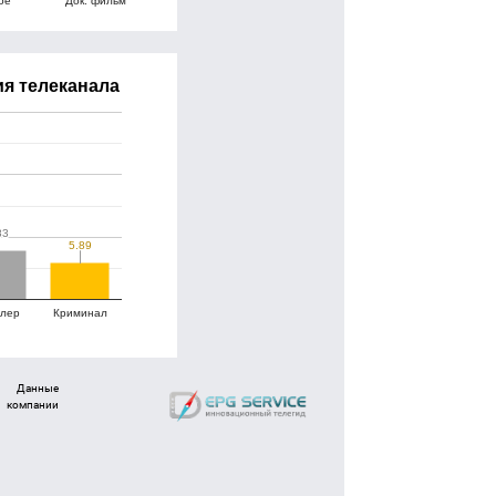
я телеканала
83
83
5.89
5.89
ллер
Криминал
Данные
компании