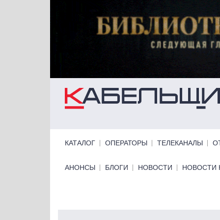
Перейти к основному содержанию
Primary links
КАТАЛОГ
ОПЕРАТОРЫ
ТЕЛЕКАНАЛЫ
О
Primary links bottom
АНОНСЫ
БЛОГИ
НОВОСТИ
НОВОСТИ 