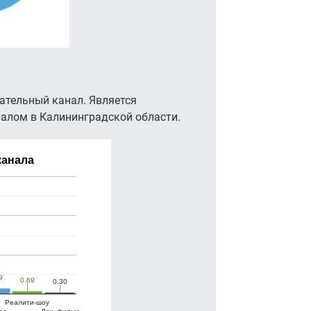
ательный канал. Является
алом в Калининградской области.
канала
9
9
0.69
0.69
0.30
0.30
Реалити-шоу
ое
Док. фильм