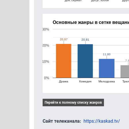
Основные жанры в сетке вещани
30%
20.87
20.87
20.81
20.81
20%
11.80
11.80
7.
7.
10%
0%
Драма
Комедия
Мелодрама
Три
Перейти к полному списку жанров
Сайт телеканала
https://kaskad.tv/