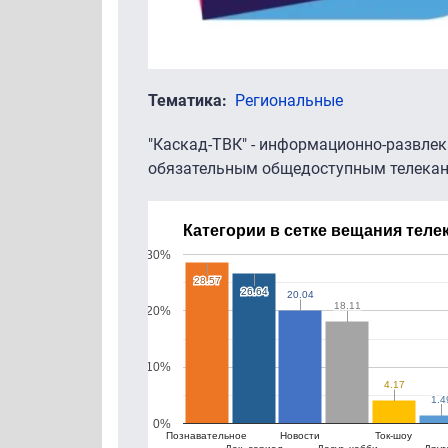
Тематика
Региональные
"Каскад-ТВК" - информационно-развлек
обязательным общедоступным телекан
Категории в сетке вещания теле
30%
28.57
28.57
26.64
26.64
20.04
20.04
18.11
18.11
20%
10%
4.17
4.17
1.4
1.4
0%
Познавательное
Новости
Ток-шоу
Док. сериал
Досуг, хобби
Друг