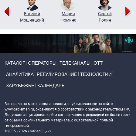
ор
Евгений
Мария
Сергей
Н
ко
Мошняцкий
Фомина
Ролин
Primary links
КАТАЛОГ
ОПЕРАТОРЫ
ТЕЛЕКАНАЛЫ
ОТТ
АНАЛИТИКА
РЕГУЛИРОВАНИЕ
ТЕХНОЛОГИИ
ЗАРУБЕЖЬЕ
КАЛЕНДАРЬ
Token Block
Все права на материалы и новости, опубликованные на сайте
www.cableman.ru
, охраняются в соответствии с законодательством РФ.
Допускается цитирование без согласования с редакцией не более трети
от объема оригинального материала, с обязательной прямой
гиперссылкой.
©2005 - 2026 «Кабельщик»