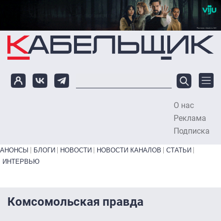
Перейти к основному содержанию
О нас
To
Реклама
Подписка
Primary links bottom
АНОНСЫ
БЛОГИ
НОВОСТИ
НОВОСТИ КАНАЛОВ
СТАТЬИ
ИНТЕРВЬЮ
Комсомольская правда