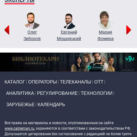
рий
Олег
Евгений
Мария
н
Зиборов
Мошняцкий
Фомина
Primary links
КАТАЛОГ
ОПЕРАТОРЫ
ТЕЛЕКАНАЛЫ
ОТТ
АНАЛИТИКА
РЕГУЛИРОВАНИЕ
ТЕХНОЛОГИИ
ЗАРУБЕЖЬЕ
КАЛЕНДАРЬ
Token Block
Все права на материалы и новости, опубликованные на сайте
www.cableman.ru
, охраняются в соответствии с законодательством РФ.
Допускается цитирование без согласования с редакцией не более трети