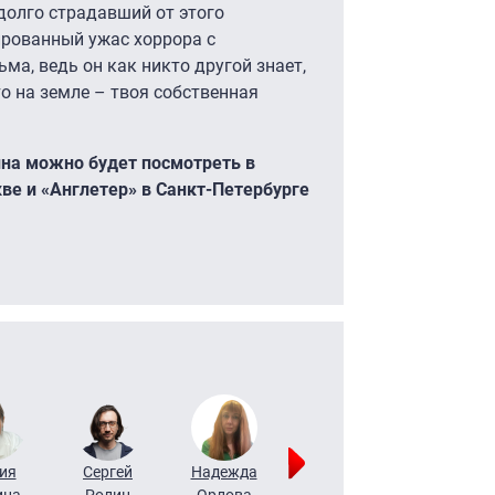
долго страдавший от этого
ированный ужас хоррора с
а, ведь он как никто другой знает,
о на земле – твоя собственная
на можно будет посмотреть в
ве и «Англетер» в Санкт-Петербурге
ия
Сергей
Надежда
Мария
Алексей
ина
Ролин
Орлова
Щербаль
Леонтьев