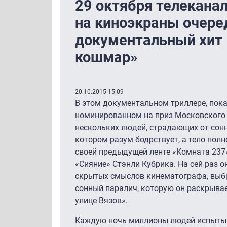
29 октября телекана
на киноэкраны очере
документальный хит 
кошмар»
20.10.2015 15:09
В этом документальном триллере, пок
номинированном на приз Московского 
нескольких людей, страдающих от сонн
котором разум бодрствует, а тело пол
своей предыдущей ленте «Комната 237
«Сияние» Стэнли Кубрика. На сей раз 
скрытых смыслов кинематографа, выбр
сонный паралич, которую он раскрыва
улице Вязов».
Каждую ночь миллионы людей испытыв