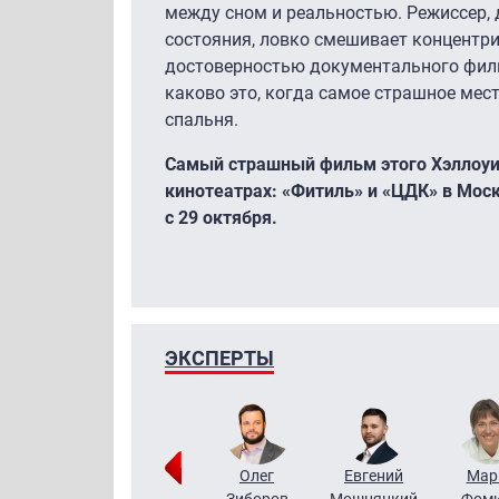
между сном и реальностью. Режиссер, 
состояния, ловко смешивает концентр
достоверностью документального фильм
каково это, когда самое страшное мест
спальня.
Самый страшный фильм этого Хэллоуи
кинотеатрах: «Фитиль» и «ЦДК» в Моск
с 29 октября.
ЭКСПЕРТЫ
Тимур
Григорий
Олег
Евгений
Мар
Чудутов
Кузин
Зиборов
Мошняцкий
Фом