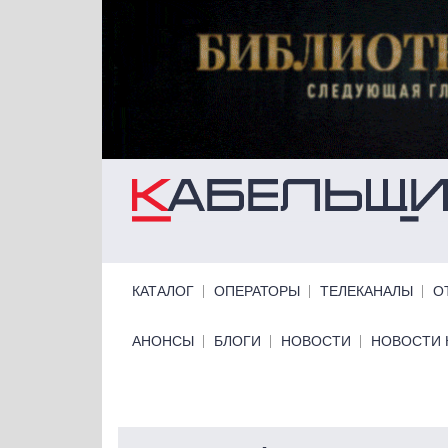
Перейти к основному содержанию
Primary links
КАТАЛОГ
ОПЕРАТОРЫ
ТЕЛЕКАНАЛЫ
О
Primary links bottom
АНОНСЫ
БЛОГИ
НОВОСТИ
НОВОСТИ 