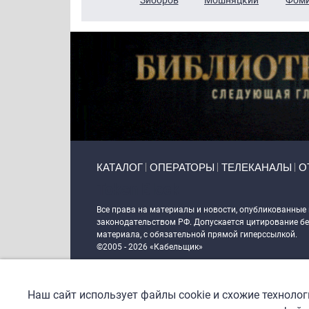
Primary links
КАТАЛОГ
ОПЕРАТОРЫ
ТЕЛЕКАНАЛЫ
О
Token Block
Все права на материалы и новости, опубликованные
законодательством РФ. Допускается цитирование без
материала, с обязательной прямой гиперссылкой.
©2005 - 2026 «Кабельщик»
Политика сайта "Кабельщик" (интернет-адреса
www.c
пользователей сети интернет
Наш сайт использует файлы cookie и схожие техноло
DrupalCoder — поддержка сайта c 2017 года