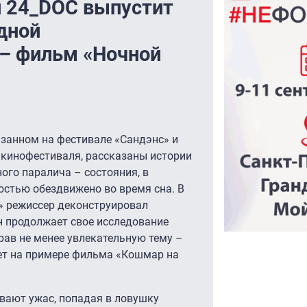
л 24_DOC выпустит
дной
– фильм «Ночной
азанном на фестивале «Сандэнс» и
кинофестиваля, рассказаны истории
ого паралича – состояния, в
ностью обездвижено во время сна. В
» режиссер деконструировал
он продолжает свое исследование
ав не менее увлекательную тему –
ет на примере фильма «Кошмар на
ают ужас, попадая в ловушку