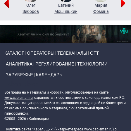
рий
Олег
Евгений
Мария
н
Зиборов
Мошняцкий
Фомина
Primary links
КАТАЛОГ
ОПЕРАТОРЫ
ТЕЛЕКАНАЛЫ
ОТТ
АНАЛИТИКА
РЕГУЛИРОВАНИЕ
ТЕХНОЛОГИИ
ЗАРУБЕЖЬЕ
КАЛЕНДАРЬ
Token Block
Все права на материалы и новости, опубликованные на сайте
www.cableman.ru
, охраняются в соответствии с законодательством РФ.
Допускается цитирование без согласования с редакцией не более трети
от объема оригинального материала, с обязательной прямой
гиперссылкой.
©2005 - 2026 «Кабельщик»
Политика сайта "Кабельщик" (интернет-адреса
www.cableman.ru
) в