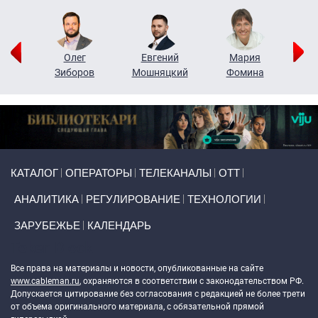
рий
Олег
Евгений
Мария
н
Зиборов
Мошняцкий
Фомина
Primary links
КАТАЛОГ
ОПЕРАТОРЫ
ТЕЛЕКАНАЛЫ
ОТТ
АНАЛИТИКА
РЕГУЛИРОВАНИЕ
ТЕХНОЛОГИИ
ЗАРУБЕЖЬЕ
КАЛЕНДАРЬ
Token Block
Все права на материалы и новости, опубликованные на сайте
www.cableman.ru
, охраняются в соответствии с законодательством РФ.
Допускается цитирование без согласования с редакцией не более трети
от объема оригинального материала, с обязательной прямой