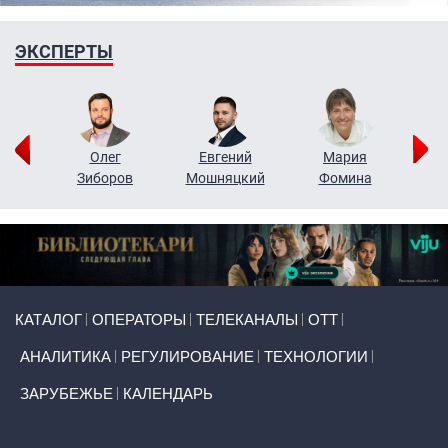
ЭКСПЕРТЫ
рий
Олег
Евгений
Мария
н
Зиборов
Мошняцкий
Фомина
Primary links
КАТАЛОГ
ОПЕРАТОРЫ
ТЕЛЕКАНАЛЫ
ОТТ
АНАЛИТИКА
РЕГУЛИРОВАНИЕ
ТЕХНОЛОГИИ
ЗАРУБЕЖЬЕ
КАЛЕНДАРЬ
Token Block