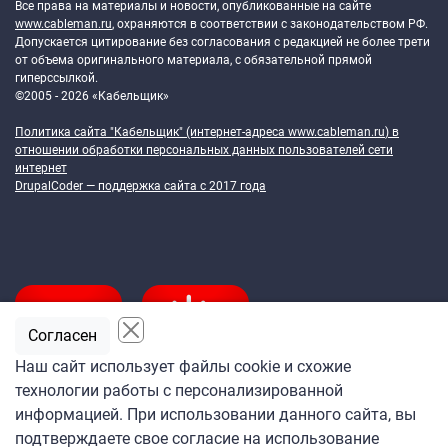
Все права на материалы и новости, опубликованные на сайте
www.cableman.ru
, охраняются в соответствии с законодательством РФ.
Допускается цитирование без согласования с редакцией не более трети
от объема оригинального материала, с обязательной прямой
гиперссылкой.
©2005 - 2026 «Кабельщик»
Политика сайта "Кабельщик" (интернет-адреса
www.cableman.ru
) в
отношении обработки персональных данных пользователей сети
интернет
DrupalCoder — поддержка сайта c 2017 года
Согласен
Наш сайт использует файлы cookie и схожие
технологии работы с персонализированной
Подпишитесь
информацией. При использовании данного сайта, вы
на ежедневную рассылку
подтверждаете свое согласие на использование