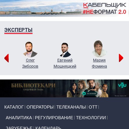
ЭКСПЕРТЫ
рий
Олег
Евгений
Мария
н
Зиборов
Мошняцкий
Фомина
Primary links
КАТАЛОГ
ОПЕРАТОРЫ
ТЕЛЕКАНАЛЫ
ОТТ
АНАЛИТИКА
РЕГУЛИРОВАНИЕ
ТЕХНОЛОГИИ
ЗАРУБЕЖЬЕ
КАЛЕНДАРЬ