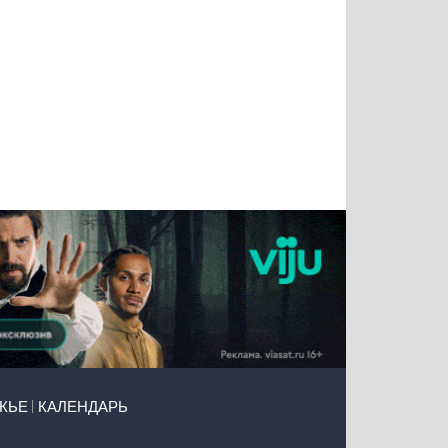
Татьяна
Тимур
Григорий
Олег
Воронова
Чудутов
Кузин
Зиборов
ЖЬЕ
КАЛЕНДАРЬ