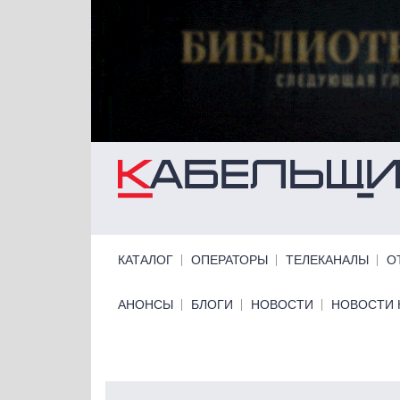
Перейти к основному содержанию
Primary links
КАТАЛОГ
ОПЕРАТОРЫ
ТЕЛЕКАНАЛЫ
О
Primary links bottom
АНОНСЫ
БЛОГИ
НОВОСТИ
НОВОСТИ 