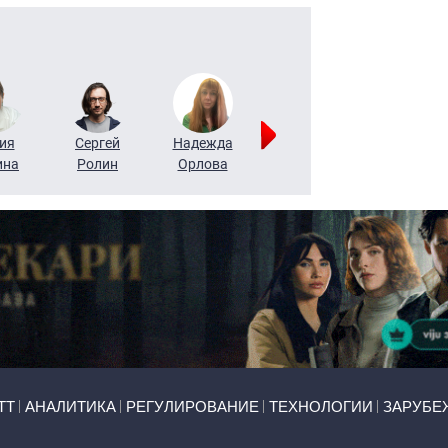
ия
Сергей
Надежда
Мария
Алексей
ина
Ролин
Орлова
Щербаль
Леонтьев
ТТ
АНАЛИТИКА
РЕГУЛИРОВАНИЕ
ТЕХНОЛОГИИ
ЗАРУБЕ