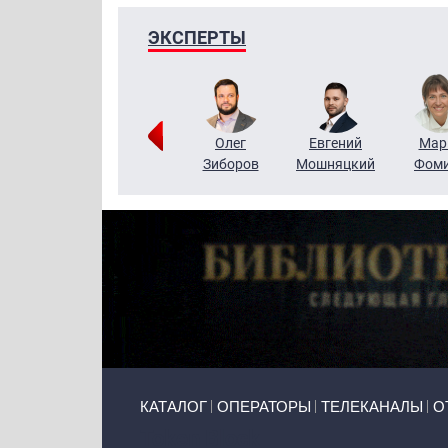
ЭКСПЕРТЫ
Тимур
Григорий
Олег
Евгений
Мар
Чудутов
Кузин
Зиборов
Мошняцкий
Фом
Primary links
КАТАЛОГ
ОПЕРАТОРЫ
ТЕЛЕКАНАЛЫ
О
Token Block