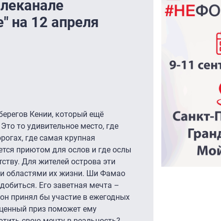
елеканале
 на 12 апреля
берегов Кении, который ещё
Это то удивительное место, где
рогах, где самая крупная
тся приютом для ослов и где ослы
ству. Для жителей острова эти
и областями их жизни. Ши Фамао
т добиться. Его заветная мечта –
 он принял бы участие в ежегодных
 ценный приз поможет ему
отить свою мечту в реальность?