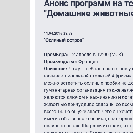
Анонс программ на т
"Домашние животные"
11.04.2016 23:53
"Ослиный остров"
Премьера:
12 апреля в 12:00 (МСК)
Производство:
Франция
Описание:
Ламу – небольшой остров у 
называют «ослиной столицей Африки». 
можно встретить ослиные пробки на до
гуманитарная организация также являе
являются ключом к выживанию и богат
животные причудливо связаны со всем
всего 14, но он уже знает, чего он хоче
иметь собственного ослика, с которым
ослиных гонках. Ши рассчитывает, что
прокормить семью. Сможет ли он вопл