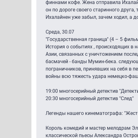
финнами кофе. Жена отправила Ихалайн
он по дороге своего старинного друга, 
Ихалайнен уже забыл, зачем ходил, а д
Среда, 30.07
"Государственная граница" (4 – 5 филь
История о событиях , происходящих в 
Азии, связанных с уничтожением посл
басмачей - банды Мумин-бека. следую
пограничников, принявших на себя в п
войны всю тяжесть удара немецко-фаш
19:00 многосерийный детектив "Детект
20:30 многосерийный детектив "След"
Легенды нашего кинематографа: "Жест
Король комедий и мастер мелодрам Эл
классической пьесы Александра Остро