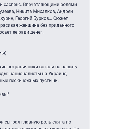
ий саспенс. Впечатляющими ролями
узеева, Никита Михалков, Андрей
скурин, Георгий Бурков… Сюжет
 красивая женщина без приданного
осает ее ради денег.
мы)
ские пограничники встали на защиту
оды: националисты на Украине,
сные пески южных пустынь.
ивы"
он сыграл главную роль снята по
картины слегка не от мира сего. По