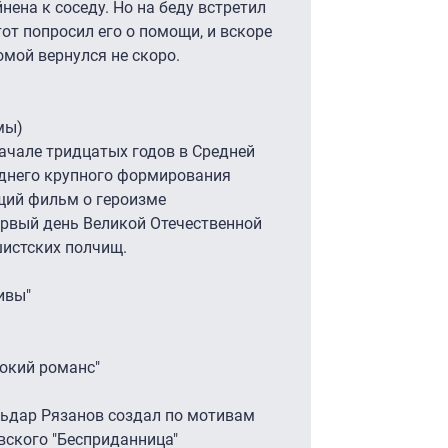
ена к соседу. Но на беду встретил
тот попросил его о помощи, и вскоре
омой вернулся не скоро.
мы)
начале тридцатых годов в Средней
еднего крупного формирования
щий фильм о героизме
ервый день Великой Отечественной
истских полчищ.
ивы"
окий романс"
ьдар Рязанов создал по мотивам
вского "Бесприданница"