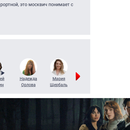
урортной, это москвич понимает с
ей
Надежда
Мария
Алексей
Татьяна
ин
Орлова
Щербаль
Леонтьев
Воронова