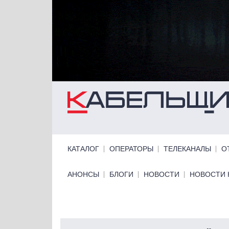
Перейти к основному содержанию
Primary links
КАТАЛОГ
ОПЕРАТОРЫ
ТЕЛЕКАНАЛЫ
О
Primary links bottom
АНОНСЫ
БЛОГИ
НОВОСТИ
НОВОСТИ 