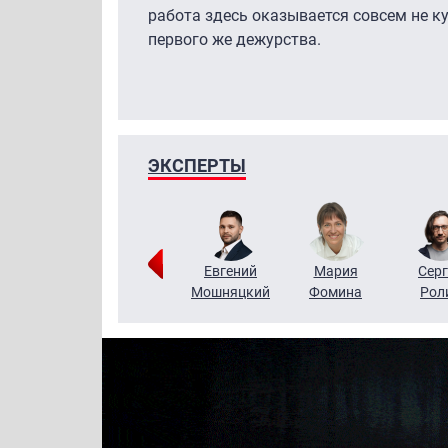
работа здесь оказывается совсем не к
первого же дежурства.
ЭКСПЕРТЫ
ригорий
Виктор
Евгений
Мария
Серг
Кузин
Бритько
Мошняцкий
Фомина
Рол