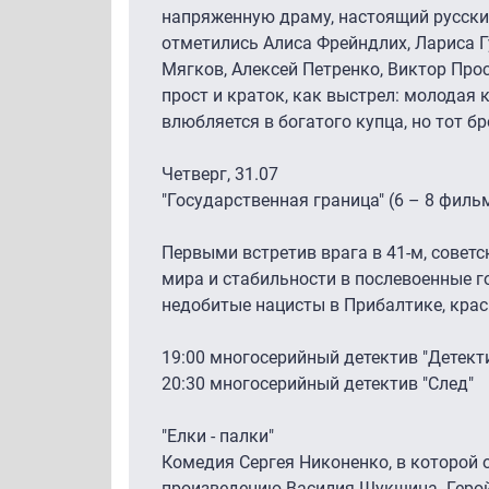
напряженную драму, настоящий русск
отметились Алиса Фрейндлих, Лариса Г
Мягков, Алексей Петренко, Виктор Про
прост и краток, как выстрел: молодая
влюбляется в богатого купца, но тот бр
Четверг, 31.07
"Государственная граница" (6 – 8 филь
Первыми встретив врага в 41-м, совет
мира и стабильности в послевоенные г
недобитые нацисты в Прибалтике, кра
19:00 многосерийный детектив "Детект
20:30 многосерийный детектив "След"
"Елки - палки"
Комедия Сергея Никоненко, в которой 
произведению Василия Шукшина. Герой 