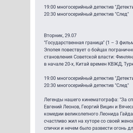
19:00 многосерийный детектив "Детект
20:30 многосерийный детектив "След"
Вторник, 29.07
"Государственная граница" (1 – 3 филь
Эпопея повествует о бойцах пограничн
становления Советской власти: Финля
в начале 20-х, Китай времен КВЖД, Турк
19:00 многосерийный детектив "Детект
20:30 многосерийный детектив "След"
Легенды нашего кинематографа: "За с
Евгений Леонов, Георгий Вицин и Вяче
комедии великолепного Леонида Гайда
счастливо жил на хуторе со своей жен
спички и нечем было развести огонь д