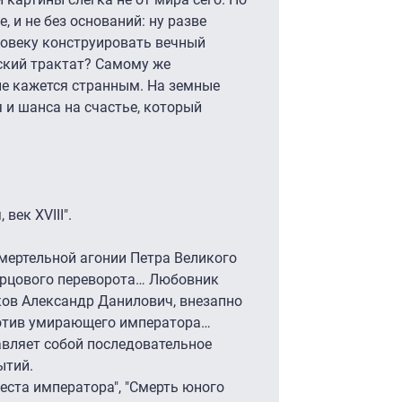
, и не без оснований: ну разве
овеку конструировать вечный
ский трактат? Самому же
не кажется странным. На земные
 и шанса на счастье, который
век ХVIII".
смертельной агонии Петра Великого
орцового переворота… Любовник
ков Александр Данилович, внезапно
ротив умирающего императора…
авляет собой последовательное
ытий.
еста императора", "Смерть юного