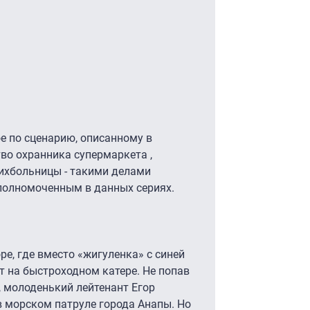
е по сценарию, описанному в
во охранника супермаркета ,
ихбольницы - такими делами
полномоченным в данных сериях.
е, где вместо «жигуленка» с синей
т на быстроходном катере. Не попав
 молоденький лейтенант Егор
в морском патруле города Анапы. Но