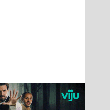
Тимур
Григорий
Виктор
Евгений
Чудутов
Кузин
Бритько
Мошняцкий