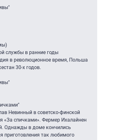
ивы"
мы)
ой службы в ранние годы
ндия в революционное время, Польша
естан 30-х годов.
ивы"
пичками"
слав Невинный в советско-финской
я «За спичками». Фермер Ихалайнен
ой. Однажды в доме кончились
ля приготовления так любимого