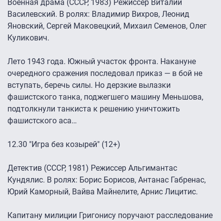
Военная драма (СССР, 1983) Режиссер Виталий
Василевский. В ролях: Владимир Вихров, Леонид
Яновский, Сергей Маковецкий, Михаил Семенов, Олег
Куликович.
Лето 1943 года. Южный участок фронта. Накануне
очередного сражения последовал приказ — в бой не
вступать, беречь силы. Но дерзкие вылазки
фашистского танка, поджегшего машину Меньшова,
подтолкнули танкиста к решению уничтожить
фашистского аса…
12.30 "Игра без козырей" (12+)
Детектив (СССР, 1981) Режиссер Альгимантас
Кундялис. В ролях: Борис Борисов, Антанас Габренас,
Юрий Каморный, Вайва Майнелите, Арнис Лицитис.
Капитану милиции Григонису поручают расследование