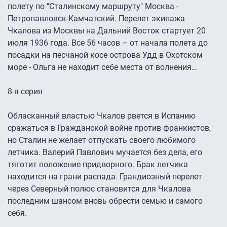
полету по "Сталинскому маршруту" Москва -
Петропавловск-Камчатский. Перелeт экипажа
Чкалова из Москвы на Дальний Восток стартует 20
июля 1936 года. Все 56 часов – от начала полета до
посадки на песчаной косе острова Удд в Охотском
море - Ольга не находит себе места от волнения…
8-я серия
Обласканный властью Чкалов рвeтся в Испанию
сражаться в Гражданской войне против франкистов,
но Сталин не желает отпускать своего любимого
лeтчика. Валерий Павлович мучается без дела, его
тяготит положение придворного. Брак летчика
находится на грани распада. Грандиозный перелeт
через Северный полюс становится для Чкалова
последним шансом вновь обрести семью и самого
себя.