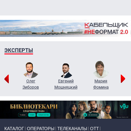
ЭКСПЕРТЫ
рий
Олег
Евгений
Мария
н
Зиборов
Мошняцкий
Фомина
Primary links
КАТАЛОГ
ОПЕРАТОРЫ
ТЕЛЕКАНАЛЫ
ОТТ