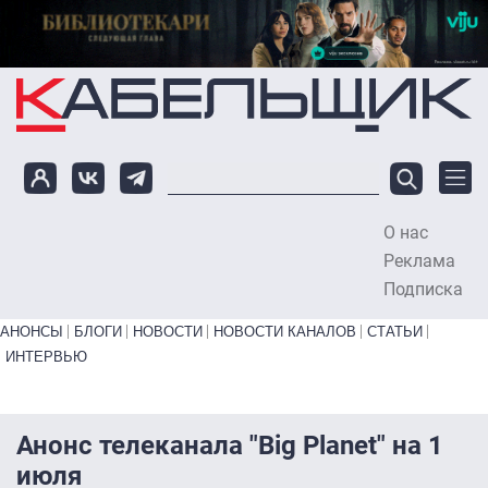
Перейти к основному содержанию
О нас
To
Реклама
Подписка
Primary links bottom
АНОНСЫ
БЛОГИ
НОВОСТИ
НОВОСТИ КАНАЛОВ
СТАТЬИ
ИНТЕРВЬЮ
Анонс телеканала "Big Planet" на 1
июля