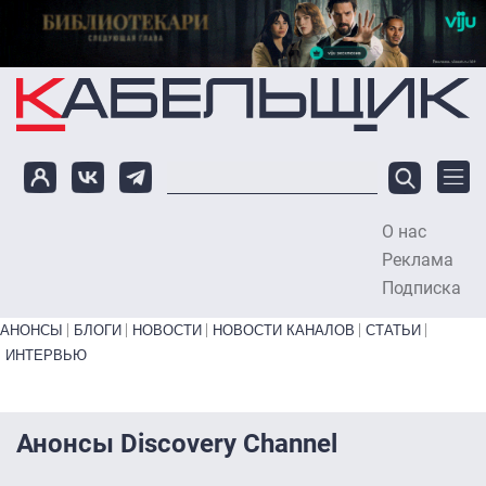
Перейти к основному содержанию
О нас
To
Реклама
Подписка
Primary links bottom
АНОНСЫ
БЛОГИ
НОВОСТИ
НОВОСТИ КАНАЛОВ
СТАТЬИ
ИНТЕРВЬЮ
Анонсы Discovery Channel