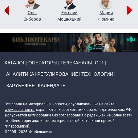
рий
Олег
Евгений
Мария
н
Зиборов
Мошняцкий
Фомина
Primary links
КАТАЛОГ
ОПЕРАТОРЫ
ТЕЛЕКАНАЛЫ
ОТТ
АНАЛИТИКА
РЕГУЛИРОВАНИЕ
ТЕХНОЛОГИИ
ЗАРУБЕЖЬЕ
КАЛЕНДАРЬ
Token Block
Все права на материалы и новости, опубликованные на сайте
www.cableman.ru
, охраняются в соответствии с законодательством РФ.
Допускается цитирование без согласования с редакцией не более трети
от объема оригинального материала, с обязательной прямой
гиперссылкой.
©2005 - 2026 «Кабельщик»