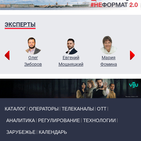
ЭКСПЕРТЫ
рий
Олег
Евгений
Мария
н
Зиборов
Мошняцкий
Фомина
Primary links
КАТАЛОГ
ОПЕРАТОРЫ
ТЕЛЕКАНАЛЫ
ОТТ
АНАЛИТИКА
РЕГУЛИРОВАНИЕ
ТЕХНОЛОГИИ
ЗАРУБЕЖЬЕ
КАЛЕНДАРЬ