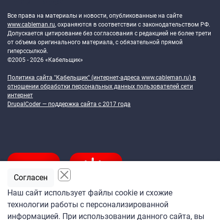
Token Block
Все права на материалы и новости, опубликованные на сайте
www.cableman.ru
, охраняются в соответствии с законодательством РФ.
Допускается цитирование без согласования с редакцией не более трети
от объема оригинального материала, с обязательной прямой
гиперссылкой.
©2005 - 2026 «Кабельщик»
Политика сайта "Кабельщик" (интернет-адреса
www.cableman.ru
) в
отношении обработки персональных данных пользователей сети
интернет
DrupalCoder — поддержка сайта c 2017 года
Согласен
Наш сайт использует файлы cookie и схожие
технологии работы с персонализированной
Подпишитесь
информацией. При использовании данного сайта, вы