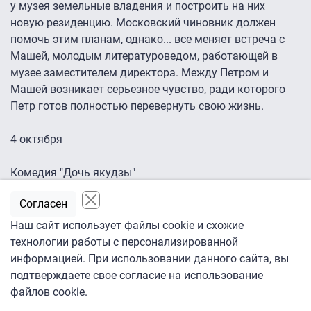
у музея земельные владения и построить на них
новую резиденцию. Московский чиновник должен
помочь этим планам, однако... все меняет встреча с
Машей, молодым литературоведом, работающей в
музее заместителем директора. Между Петром и
Машей возникает серьезное чувство, ради которого
Петр готов полностью перевернуть свою жизнь.
4 октября
Комедия "Дочь якудзы"
Согласен
Режиссеры:
Наш сайт использует файлы cookie и схожие
Сергей Бодров, Гульшад Омарова
технологии работы с персонализированной
информацией. При использовании данного сайта, вы
В ролях:
подтверждаете свое согласие на использование
файлов cookie.
Артур Смольянинов, Наомаса Мусака, Чика Аракава,