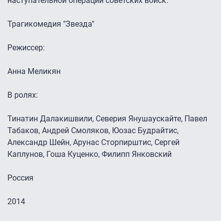
наступательной операции советских войск.
Трагикомедия "Звезда"
Режиссер:
Анна Меликян
В ролях:
Тинатин Далакишвили, Северия Янушаускайте, Павел
Табаков, Андрей Смоляков, Юозас Будрайтис,
Александр Шейн, Арунас Сторпирштис, Сергей
Каплунов, Гоша Куценко, Филипп Янковский
Россия
2014