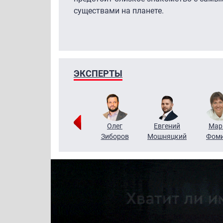
существами на планете.
ЭКСПЕРТЫ
Тимур
Григорий
Олег
Евгений
Мар
Чудутов
Кузин
Зиборов
Мошняцкий
Фом