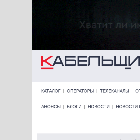
Перейти к основному содержанию
Primary links
КАТАЛОГ
ОПЕРАТОРЫ
ТЕЛЕКАНАЛЫ
О
Primary links bottom
АНОНСЫ
БЛОГИ
НОВОСТИ
НОВОСТИ 