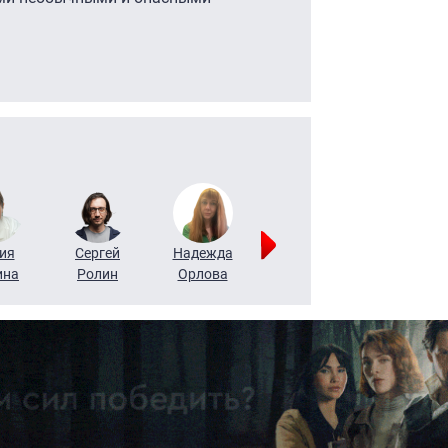
ия
Сергей
Надежда
Мария
Алексей
ина
Ролин
Орлова
Щербаль
Леонтьев