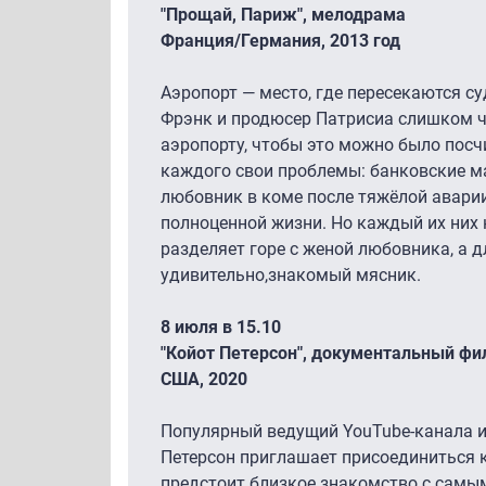
"Прощай, Париж", мелодрама
Франция/Германия, 2013 год
Аэропорт — место, где пересекаются с
Фрэнк и продюсер Патрисиа слишком ч
аэропорту, чтобы это можно было посч
каждого свои проблемы: банковские ма
любовник в коме после тяжёлой аварии
полноценной жизни. Но каждый их них 
разделяет горе с женой любовника, а д
удивительно,знакомый мясник.
8 июля в 15.10
"Койот Петерсон", документальный фил
США, 2020
Популярный ведущий YouTube-канала и
Петерсон приглашает присоединиться к
предстоит близкое знакомство с сам