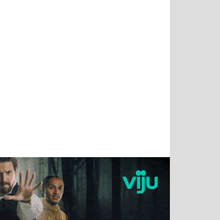
Татьяна
Тимур
Григорий
Олег
Воронова
Чудутов
Кузин
Зиборов