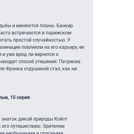
удьбы и меняются планы. Банкир
асто встречаются в парижском
итать простой случайностью. У
хинации повлияли на его карьеру, ее
 и уже вряд ли вернется к
находит способ утешения: Патрисиа
ля Фрэнка отдушиной стал, как ни
ьм, 15 серия
 знаток дикой природы Койот
 его путешествию. Зрителям
ыми необычными и опасными