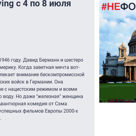
ing с 4 по 8 июля
1946 году. Давид Берманн и шестеро
мерику. Когда заветная мечта вот-
влекает внимание бескомпромиссной
ких войск в Германии. Она
ве с нацистским режимом и всеми
ю воду. Но даже "железная" женщина
 Авантюрная комедия от Сэма
 успешных фильмов Европы 2000-х
.