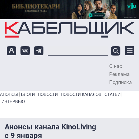
Перейти к основному содержанию
О нас
To
Реклама
Подписка
Primary links bottom
АНОНСЫ
БЛОГИ
НОВОСТИ
НОВОСТИ КАНАЛОВ
СТАТЬИ
ИНТЕРВЬЮ
Анонсы канала KinoLiving
с 9 января