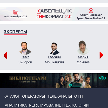
ЭКСПЕРТЫ
рий
Олег
Евгений
Мария
н
Зиборов
Мошняцкий
Фомина
Primary links
КАТАЛОГ
ОПЕРАТОРЫ
ТЕЛЕКАНАЛЫ
ОТТ
АНАЛИТИКА
РЕГУЛИРОВАНИЕ
ТЕХНОЛОГИИ