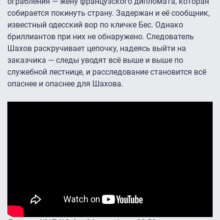
ограбления — жену французского дипломата, которая
собирается покинуть страну. Задержан и её сообщник,
известный одесский вор по кличке Бес. Однако
бриллиантов при них не обнаружено. Следователь
Шахов раскручивает цепочку, надеясь выйти на
заказчика — следы уводят всё выше и выше по
служебной лестнице, и расследование становится всё
опаснее и опаснее для Шахова.