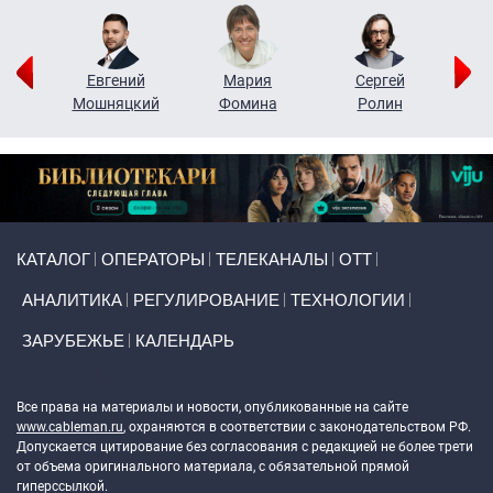
ор
Евгений
Мария
Сергей
Н
ко
Мошняцкий
Фомина
Ролин
Primary links
КАТАЛОГ
ОПЕРАТОРЫ
ТЕЛЕКАНАЛЫ
ОТТ
АНАЛИТИКА
РЕГУЛИРОВАНИЕ
ТЕХНОЛОГИИ
ЗАРУБЕЖЬЕ
КАЛЕНДАРЬ
Token Block
Все права на материалы и новости, опубликованные на сайте
www.cableman.ru
, охраняются в соответствии с законодательством РФ.
Допускается цитирование без согласования с редакцией не более трети
от объема оригинального материала, с обязательной прямой
гиперссылкой.