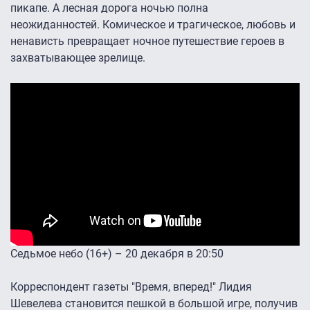
пикапе. А лесная дорога ночью полна
неожиданностей. Комическое и трагическое, любовь и
ненависть превращает ночное путешествие героев в
захватывающее зрелище.
Седьмое небо (16+) – 20 декабря в 20:50
Корреспондент газеты "Время, вперед!" Лидия
Шевелева становится пешкой в большой игре, получив