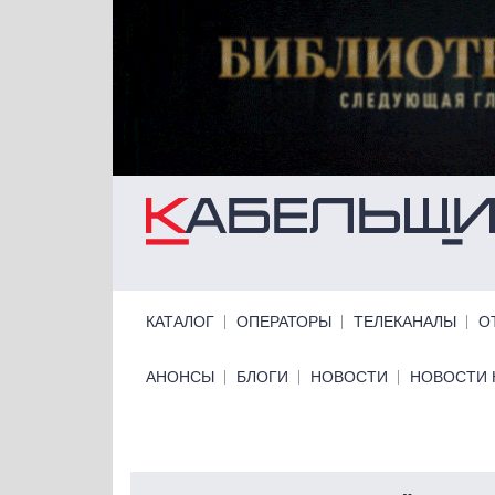
Перейти к основному содержанию
Primary links
КАТАЛОГ
ОПЕРАТОРЫ
ТЕЛЕКАНАЛЫ
О
Primary links bottom
АНОНСЫ
БЛОГИ
НОВОСТИ
НОВОСТИ 