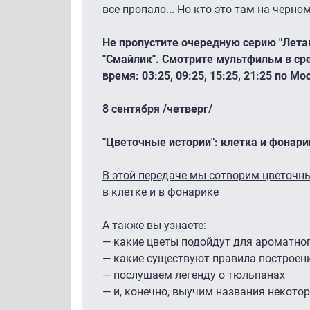
все пропало... Но кто это там на черно
Не пропустите очередную серию "Лета
"Смайлик". Смотрите мультфильм в сре
время: 03:25, 09:25, 15:25, 21:25 по Мо
8 сентября /четверг/
"Цветочные истории": клетка и фонари
В этой передаче мы сотворим цветочн
в клетке и в фонарике
А также вы узнаете:
— какие цветы подойдут для ароматног
— какие существуют правила построен
— послушаем легенду о тюльпанах
— и, конечно, выучим названия некото