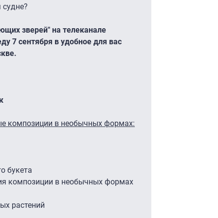
м судне?
ющих зверей" на телеканале
ду 7 сентября в удобное для вас
скве.
к
ые композиции в необычных формах:
о букета
ия композиции в необычных формах
рых растений