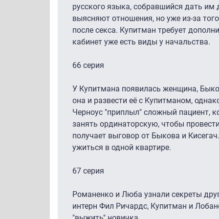
русского языка, собравшийся дать им 
выясняют отношения, но уже из-за того
после секса. Купитман требует дополни
кабинет уже есть виды у начальства.
66 серия
У Купитмана появилась женщина, Быко
она и развести её с Купитманом, однак
Черноус "приплыл" сложный пациент, к
занять ординаторскую, чтобы провести 
получает выговор от Быкова и Кисегач
ужиться в одной квартире.
67 серия
Романенко и Люба узнали секреты друг
интерн Фил Ричардс, Купитман и Лоба
"выжить" новичка.