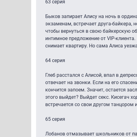
63 серия
Быков запирает Алису на ночь в ордин
экзаменам, встречает друга-байкера, н
чтобы вернуться в свою байкерскую о
интимное предложение от VIP-клиента.
снимает квартиру. Но сама Алиса уезж
64 серия
Глеб расстался с Алисой, впал в депрес
отвечает на звонки. Если на его спасе
кончится запоем. Значит, остается зас
этого выйдет? Выйдет секс. Кисегач хо
встречается со свои другом танцором и
65 серия
Лобанов отмазывает школьников от пац