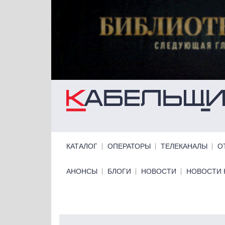
Перейти к основному содержанию
Primary links
КАТАЛОГ
ОПЕРАТОРЫ
ТЕЛЕКАНАЛЫ
О
Primary links bottom
АНОНСЫ
БЛОГИ
НОВОСТИ
НОВОСТИ 