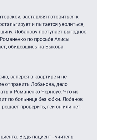
аторской, заставляя готовиться к
остальгирует и пытается уволиться,
бщину. Лобанову поступает выгодное
 Романенко по просьбе Алисы
ает, обидевшись на Быкова.
сию, заперся в квартире и не
ние отправить Лобанова, дело
лать к Романенко Черноус. Что из
дит по больнице без юбки. Лобанов
 решает проверить, гей он или нет.
иента. Ведь пациент - учитель