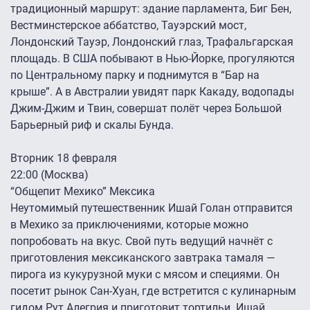
традиционный маршрут: здание парламента, Биг Бен,
Вестминстерское аббатство, Тауэрский мост,
Лондонский Тауэр, Лондонский глаз, Трафальгарская
площадь. В США побывают в Нью-Йорке, прогуляются
по Центральному парку и поднимутся в “Бар на
крыше”. А в Австралии увидят парк Какаду, водопады
Джим-Джим и Твин, совершат полёт через Большой
Барьерный риф и скалы Бунда.
Вторник 18 февраля
22:00 (Москва)
“Общепит Мехико” Мексика
Неутомимый путешественник Ишай Голан отправится
в Мехико за приключениями, которые можно
попробовать на вкус. Свой путь ведущий начнёт с
приготовления мексиканского завтрака тамаля —
пирога из кукурузной муки с мясом и специями. Он
посетит рынок Сан-Хуан, где встретится с кулинарным
гидом Рут Алегрия и приготовит тортильи. Ишай