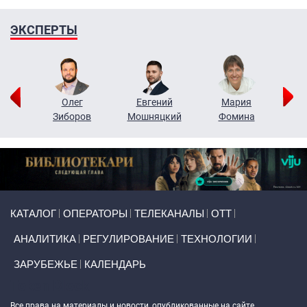
ЭКСПЕРТЫ
рий
Олег
Евгений
Мария
н
Зиборов
Мошняцкий
Фомина
Primary links
КАТАЛОГ
ОПЕРАТОРЫ
ТЕЛЕКАНАЛЫ
ОТТ
АНАЛИТИКА
РЕГУЛИРОВАНИЕ
ТЕХНОЛОГИИ
ЗАРУБЕЖЬЕ
КАЛЕНДАРЬ
Token Block
Все права на материалы и новости, опубликованные на сайте