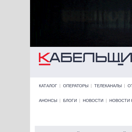
Перейти к основному содержанию
Primary links
КАТАЛОГ
ОПЕРАТОРЫ
ТЕЛЕКАНАЛЫ
О
Primary links bottom
АНОНСЫ
БЛОГИ
НОВОСТИ
НОВОСТИ 