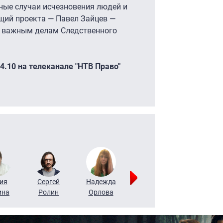
ные случаи исчезновения людей и
щий проекта — Павел Зайцев —
о важным делам Следственного
4.10 на телеканале "НТВ Право"
ия
Сергей
Надежда
Мария
Алексей
ина
Ролин
Орлова
Щербаль
Леонтьев