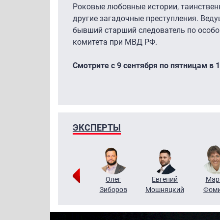
Роковые любовные истории, таинствен
другие загадочные преступления. Веду
бывший старший следователь по особ
комитета при МВД РФ.
Смотрите с 9 сентября по пятницам в 1
ЭКСПЕРТЫ
Тимур
Григорий
Олег
Евгений
Мар
Чудутов
Кузин
Зиборов
Мошняцкий
Фом