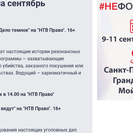
на сентябрь
ело темное" на "НТВ Право". 16+
жат настоящие истории резонансных
 программы — захватывающее
 убийства, заказного покушения или
ьствах. Ведущий — харизматичный и
 в 14.00 на "НТВ Право"
едут" на "НТВ Право". 16+
дования настоящих уголовных дел.