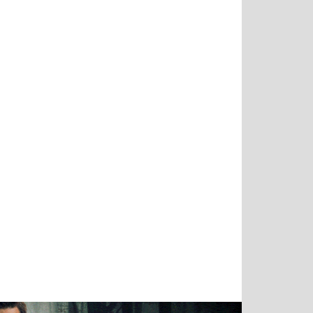
Татьяна
Тимур
Григорий
Олег
Воронова
Чудутов
Кузин
Зиборов