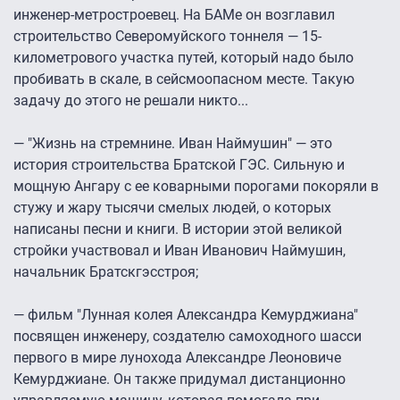
инженер-метростроевец. На БАМе он возглавил
строительство Северомуйского тоннеля — 15-
километрового участка путей, который надо было
пробивать в скале, в сейсмоопасном месте. Такую
задачу до этого не решали никто...
— "Жизнь на стремнине. Иван Наймушин" — это
история строительства Братской ГЭС. Сильную и
мощную Ангару с ее коварными порогами покоряли в
стужу и жару тысячи смелых людей, о которых
написаны песни и книги. В истории этой великой
стройки участвовал и Иван Иванович Наймушин,
начальник Братскгэсстроя;
— фильм "Лунная колея Александра Кемурджиана"
посвящен инженеру, создателю самоходного шасси
первого в мире лунохода Александре Леоновиче
Кемурджиане. Он также придумал дистанционно