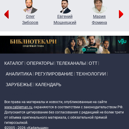
рий
Олег
Евгений
Мария
н
Зиборов
Мошняцкий
Фомина
Primary links
КАТАЛОГ
ОПЕРАТОРЫ
ТЕЛЕКАНАЛЫ
ОТТ
АНАЛИТИКА
РЕГУЛИРОВАНИЕ
ТЕХНОЛОГИИ
ЗАРУБЕЖЬЕ
КАЛЕНДАРЬ
Token Block
Все права на материалы и новости, опубликованные на сайте
www.cableman.ru
, охраняются в соответствии с законодательством РФ.
Допускается цитирование без согласования с редакцией не более трети
от объема оригинального материала, с обязательной прямой
гиперссылкой.
©2005 - 2026 «Кабельщик»