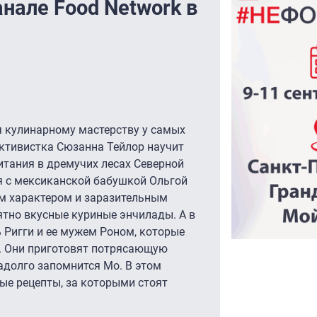
нале Food Network в
 кулинарному мастерству у самых
ктивистка Сюзанна Тейлор научит
итания в дремучих лесах Северной
я с мексиканской бабушкой Ольгой
ым характером и заразительным
ятно вкусные куриные энчилады. А в
 Ригги и ее мужем Роном, которые
. Они приготовят потрясающую
адолго запомнится Мо. В этом
ые рецепты, за которыми стоят
_____