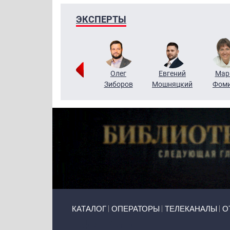
ЭКСПЕРТЫ
Тимур
Григорий
Олег
Евгений
Мар
Чудутов
Кузин
Зиборов
Мошняцкий
Фом
Primary links
КАТАЛОГ
ОПЕРАТОРЫ
ТЕЛЕКАНАЛЫ
О
Token Block