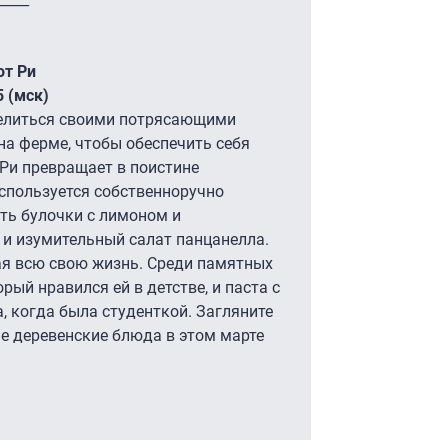
от Ри
5 (мск)
елиться своими потрясающими
на ферме, чтобы обеспечить себя
Ри превращает в поистине
спользуется собственноручно
ть булочки с лимоном и
 и изумительный салат панцанелла.
ая всю свою жизнь. Среди памятных
ый нравился ей в детстве, и паста с
 когда была студенткой. Загляните
ые деревенские блюда в этом марте