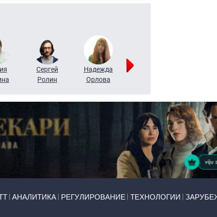
ия
Сергей
Надежда
Мария
Алексей
ина
Ролин
Орлова
Щербаль
Леонтьев
ТТ
АНАЛИТИКА
РЕГУЛИРОВАНИЕ
ТЕХНОЛОГИИ
ЗАРУБЕ