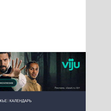
Татьяна
Тимур
Григорий
Олег
Воронова
Чудутов
Кузин
Зиборов
ЖЬЕ
КАЛЕНДАРЬ