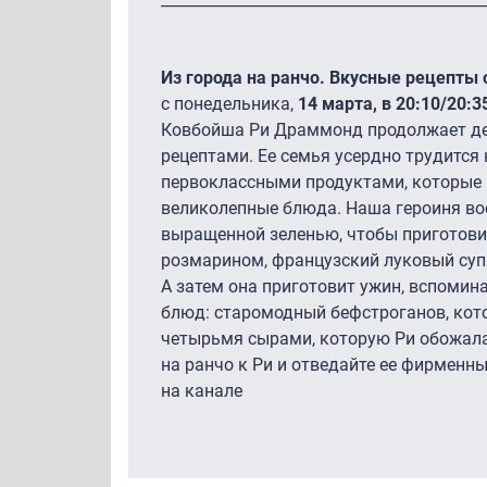
Из города на ранчо. Вкусные рецепты 
c понедельника,
14 марта, в 20:10/20:3
Ковбойша Ри Драммонд продолжает д
рецептами. Ее семья усердно трудится 
первоклассными продуктами, которые 
великолепные блюда. Наша героиня во
выращенной зеленью, чтобы приготови
розмарином, французский луковый суп
А затем она приготовит ужин, вспомин
блюд: старомодный бефстроганов, котор
четырьмя сырами, которую Ри обожала,
на ранчо к Ри и отведайте ее фирменн
на канале