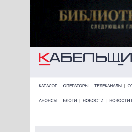
Перейти к основному содержанию
Primary links
КАТАЛОГ
ОПЕРАТОРЫ
ТЕЛЕКАНАЛЫ
О
Primary links bottom
АНОНСЫ
БЛОГИ
НОВОСТИ
НОВОСТИ 