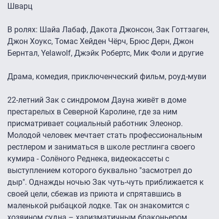
Шварц
В ролях: Шайа Лабаф, Дакота Джонсон, Зак Готтзаген,
Джон Хоукс, Томас Хейден Чёрч, Брюс Дерн, Джон
Бернтал, Yelawolf, Джэйк Робертс, Мик Фоли и другие
Драма, комедия, приключенческий фильм, роуд-муви
22-летний Зак с синдромом Дауна живёт в доме
престарелых в Северной Каролине, где за ним
присматривает социальный работник Элеонор.
Молодой человек мечтает стать профессиональным
рестлером и заниматься в школе рестлинга своего
кумира - Солёного Реднека, видеокассеты с
выступлением которого буквально "засмотрел до
дыр". Однажды ночью Зак чуть-чуть приближается к
своей цели, сбежав из приюта и спрятавшись в
маленькой рыбацкой лодке. Так он знакомится с
хозяином судна – харизматичным браконьером