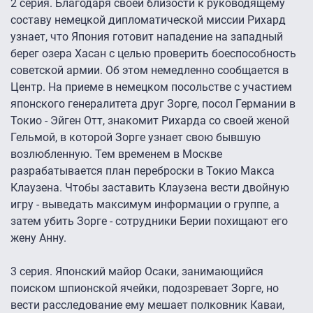
2 серия. Благодаря своей близости к руководящему
составу немецкой дипломатической миссии Рихард
узнает, что Япония готовит нападение на западный
берег озера Хасан с целью проверить боеспособность
советской армии. Об этом немедленно сообщается в
Центр. На приеме в немецком посольстве с участием
японского генералитета друг Зорге, посол Германии в
Токио - Эйген Отт, знакомит Рихарда со своей женой
Гельмой, в которой Зорге узнает свою бывшую
возлюбленную. Тем временем в Москве
разрабатывается план переброски в Токио Макса
Клаузена. Чтобы заставить Клаузена вести двойную
игру - выведать максимум информации о группе, а
затем убить Зорге - сотрудники Берии похищают его
жену Анну.
3 серия. Японский майор Осаки, занимающийся
поиском шпионской ячейки, подозревает Зорге, но
вести расследование ему мешает полковник Каваи,