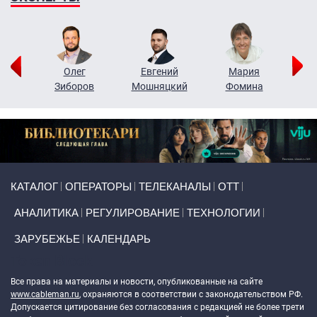
рий
Олег
Евгений
Мария
н
Зиборов
Мошняцкий
Фомина
Primary links
КАТАЛОГ
ОПЕРАТОРЫ
ТЕЛЕКАНАЛЫ
ОТТ
АНАЛИТИКА
РЕГУЛИРОВАНИЕ
ТЕХНОЛОГИИ
ЗАРУБЕЖЬЕ
КАЛЕНДАРЬ
Token Block
Все права на материалы и новости, опубликованные на сайте
www.cableman.ru
, охраняются в соответствии с законодательством РФ.
Допускается цитирование без согласования с редакцией не более трети