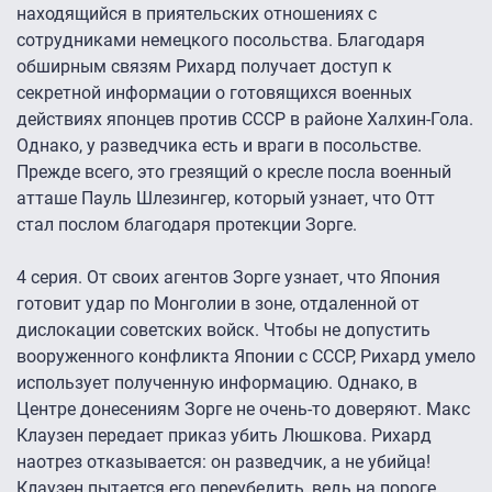
находящийся в приятельских отношениях с
сотрудниками немецкого посольства. Благодаря
обширным связям Рихард получает доступ к
секретной информации о готовящихся военных
действиях японцев против СССР в районе Халхин-Гола.
Однако, у разведчика есть и враги в посольстве.
Прежде всего, это грезящий о кресле посла военный
атташе Пауль Шлезингер, который узнает, что Отт
стал послом благодаря протекции Зорге.
4 серия. От своих агентов Зорге узнает, что Япония
готовит удар по Монголии в зоне, отдаленной от
дислокации советских войск. Чтобы не допустить
вооруженного конфликта Японии с СССР, Рихард умело
использует полученную информацию. Однако, в
Центре донесениям Зорге не очень-то доверяют. Макс
Клаузен передает приказ убить Люшкова. Рихард
наотрез отказывается: он разведчик, а не убийца!
Клаузен пытается его переубедить, ведь на пороге