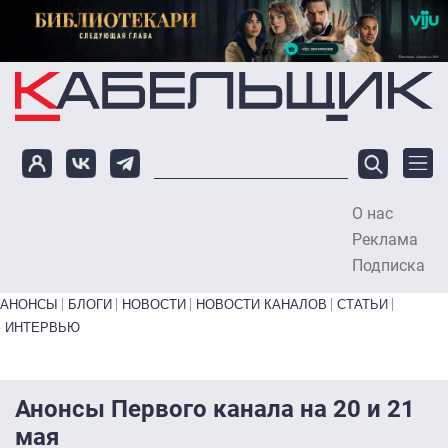
Перейти к основному содержанию
О нас
To
Реклама
Подписка
Primary links bottom
АНОНСЫ
БЛОГИ
НОВОСТИ
НОВОСТИ КАНАЛОВ
СТАТЬИ
ИНТЕРВЬЮ
Анонсы Первого канала на 20 и 21
мая