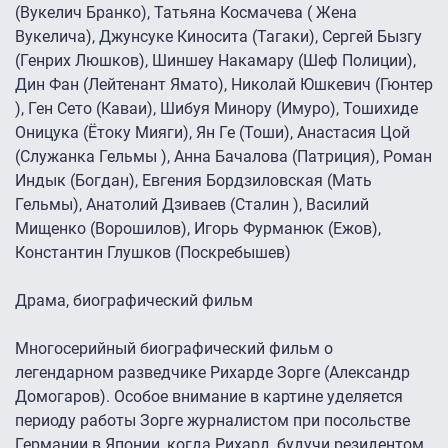
(Вукелич Бранко), Татьяна Космачева ( Жена
Вукелича), Джунсуке Киносита (Тагаки), Сергей Бызгу
(Генрих Люшков), Шиншеу Накамару (Шеф Полиции),
Дин Фан (Лейтенант Ямато), Николай Юшкевич (Гюнтер
), Ген Сето (Каваи), Шибуя Минору (Имуро), Тошихиде
Оницука (Ётоку Мияги), Ян Ге (Тоши), Анастасия Цой
(Служанка Гельмы ), Анна Бачалова (Патриция), Роман
Индык (Богдан), Евгения Бордзиловская (Мать
Гельмы), Анатолий Дзиваев (Сталин ), Василий
Мищенко (Ворошилов), Игорь Фурманюк (Ежов),
Константин Глушков (Поскребышев)
Драма, биографический фильм
Многосерийный биографический фильм о
легендарном разведчике Рихарде Зорге (Александр
Домогаров). Особое внимание в картине уделяется
периоду работы Зорге журналистом при посольстве
Германии в Японии, когда Рихард, будучи резидентом