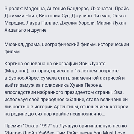
В ролях: Мадонна, Антонио Бандерас, Джонатан Прайс,
Джимми Наил, Виктория Сус, Джулиан Литман, Ольга
Мередис, Лаура Паллас, Джулия Уорсли, Мария Лухан
Хидальго и другие
Мюзикл, драма, биографический фильм, исторический
фильм
Картина основана на биографии Эвы Дуарте
(Мадонна), которая, приехав в 15-летнем возрасте
в Буэнос-Айрес, сумела стать знаменитой актрисой и
выйти замуж за полковника Хуана Перона,
впоследствии избранного президентом страны. Эва,
используя своё природное обаяние, стала величайшей
личностью в истории Аргентины, отношение к которой
на родине до сих пор крайне неоднозначно...
Премия "Оскар-1997" за Лучшую оригинальную песню
(Эндрю Ллойд Уэббер, Тим Райс, песня You Must Love