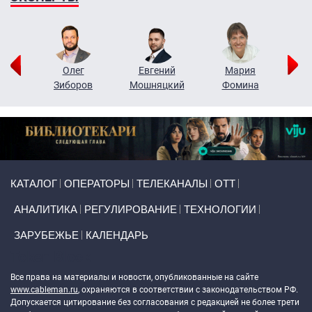
рий
Олег
Евгений
Мария
н
Зиборов
Мошняцкий
Фомина
Primary links
КАТАЛОГ
ОПЕРАТОРЫ
ТЕЛЕКАНАЛЫ
ОТТ
АНАЛИТИКА
РЕГУЛИРОВАНИЕ
ТЕХНОЛОГИИ
ЗАРУБЕЖЬЕ
КАЛЕНДАРЬ
Token Block
Все права на материалы и новости, опубликованные на сайте
www.cableman.ru
, охраняются в соответствии с законодательством РФ.
Допускается цитирование без согласования с редакцией не более трети