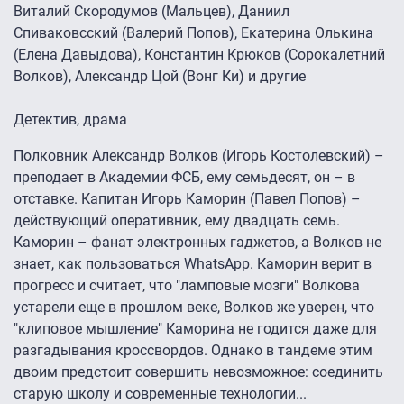
Виталий Скородумов (Мальцев), Даниил
Спиваковсский (Валерий Попов), Екатерина Олькина
(Елена Давыдова), Константин Крюков (Сорокалетний
Волков), Александр Цой (Вонг Ки) и другие
Детектив, драма
Полковник Александр Волков (Игорь Костолевский) –
преподает в Академии ФСБ, ему семьдесят, он – в
отставке. Капитан Игорь Каморин (Павел Попов) –
действующий оперативник, ему двадцать семь.
Каморин – фанат электронных гаджетов, а Волков не
знает, как пользоваться WhatsApp. Каморин верит в
прогресс и считает, что "ламповые мозги" Волкова
устарели еще в прошлом веке, Волков же уверен, что
"клиповое мышление" Каморина не годится даже для
разгадывания кроссвордов. Однако в тандеме этим
двоим предстоит совершить невозможное: соединить
старую школу и современные технологии...