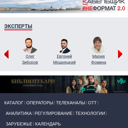
ЭКСПЕРТЫ
рий
Олег
Евгений
Мария
н
Зиборов
Мошняцкий
Фомина
Primary links
КАТАЛОГ
ОПЕРАТОРЫ
ТЕЛЕКАНАЛЫ
ОТТ
АНАЛИТИКА
РЕГУЛИРОВАНИЕ
ТЕХНОЛОГИИ
ЗАРУБЕЖЬЕ
КАЛЕНДАРЬ