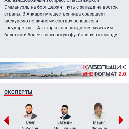
железнодорожный экспресс с пассажиркой
Эммануэль на борт держит путь с запада на восток
страны. В Анкаре путешественница совершает
экскурсию по личному составу основателя
государства — Ататюрка, наслаждается мужским
балетом и болеет за женскую футбольную команду.
ЭКСПЕРТЫ
рий
Олег
Евгений
Мария
н
Зиборов
Мошняцкий
Фомина